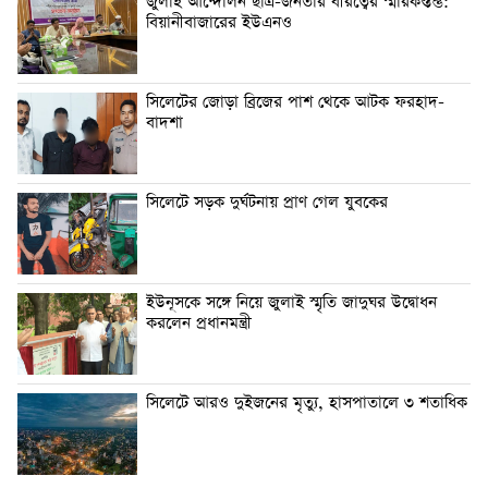
জুলাই আন্দোলন ছাত্র-জনতার বীরত্বের স্মারকস্তম্ভ:
বিয়ানীবাজারের ইউএনও
সিলেটের জোড়া ব্রিজের পাশ থেকে আটক ফরহাদ-
বাদশা
সিলেটে সড়ক দুর্ঘটনায় প্রাণ গেল যুবকের
ইউনূসকে সঙ্গে নিয়ে জুলাই স্মৃতি জাদুঘর উদ্বোধন
করলেন প্রধানমন্ত্রী
সিলেটে আরও দুইজনের মৃত্যু, হাসপাতালে ৩ শতাধিক