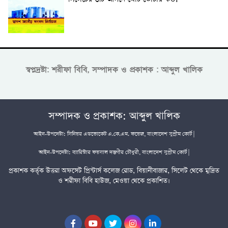
স্বপ্নদ্রষ্টা: শরীফা বিবি, সম্পাদক ও প্রকাশক : আব্দুল খালিক
সম্পাদক ও প্রকাশক: আব্দুল খালিক
আইন-উপদেষ্টা: সিনিয়র এডভোকেট এ.কে.এম. ফয়েজ, বাংলাদেশ সুপ্রীম কোর্ট |
আইন-উপদেষ্টা: ব্যারিস্টার ফয়সাল দস্তগীর চৌধুরী, বাংলাদেশ সুপ্রীম কোর্ট |
প্রকাশক কর্তৃক উত্তরা অফসেট প্রিন্টার্স কলেজ রোড, বিয়ানীবাজার, সিলেট থেকে মুদ্রিত
ও শরীফা বিবি হাউজ, মেওয়া থেকে প্রকাশিত।