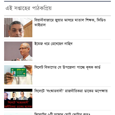
এই সপ্তাহের পাঠকপ্রিয়
বিয়ানীবাজারে জুয়ার আসরে মাতাল শিক্ষক, ভিডিও
ভাইরাল
ইমেজ ধরে রেখেছেন নাহিদ
সিলেট বিভাগের যে উপজেলা পাচ্ছে কৃষক কার্ড
সিলেটে ‘সংস্কারবাদী’ রাজনীতিকরা ডাকের অপেক্ষায়
সিলেটের ৬টি আসনে মোট ভোটার কত?