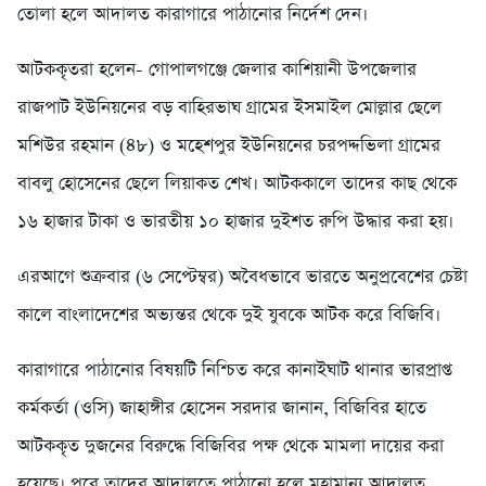
তোলা হলে আদালত কারাগারে পাঠানোর নির্দেশ দেন।
আটককৃতরা হলেন- গোপালগঞ্জে জেলার কাশিয়ানী উপজেলার
রাজপাট ইউনিয়নের বড় বাহিরভাঘ গ্রামের ইসমাইল মোল্লার ছেলে
মশিউর রহমান (৪৮) ও মহেশপুর ইউনিয়নের চরপদ্দভিলা গ্রামের
বাবলু হোসেনের ছেলে লিয়াকত শেখ। আটককালে তাদের কাছ থেকে
১৬ হাজার টাকা ও ভারতীয় ১০ হাজার দুইশত রুপি উদ্ধার করা হয়।
এরআগে শুক্রবার (৬ সেপ্টেম্বর) অবৈধভাবে ভারতে অনুপ্রবেশের চেষ্টা
কালে বাংলাদেশের অভ্যন্তর থেকে দুই যুবকে আটক করে বিজিবি।
কারাগারে পাঠানোর বিষয়টি নিশ্চিত করে কানাইঘাট থানার ভারপ্রাপ্ত
কর্মকর্তা (ওসি) জাহাঙ্গীর হোসেন সরদার জানান, বিজিবির হাতে
আটককৃত দুজনের বিরুদ্ধে বিজিবির পক্ষ থেকে মামলা দায়ের করা
হয়েছে। পরে তাদের আদালতে পাঠানো হলে মহামান্য আদালত