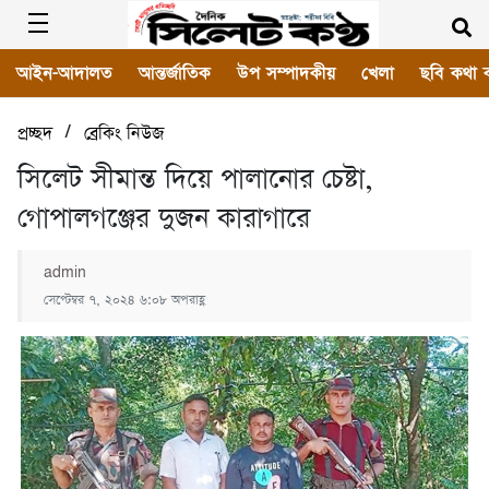
আইন-আদালত
আন্তর্জাতিক
উপ সম্পাদকীয়
খেলা
ছবি কথা 
/
প্রচ্ছদ
ব্রেকিং নিউজ
সিলেট সীমান্ত দিয়ে পালানোর চেষ্টা,
গোপালগঞ্জের দুজন কারাগারে
admin
সেপ্টেম্বর ৭, ২০২৪ ৬:০৮ অপরাহ্ণ