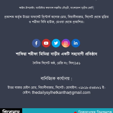
আইন-উপদেষ্টা: ব্যারিস্টার ফয়সাল দস্তগীর চৌধুরী, বাংলাদেশ সুপ্রীম কোর্ট |
প্রকাশক কর্তৃক উত্তরা অফসেট প্রিন্টার্স কলেজ রোড, বিয়ানীবাজার, সিলেট থেকে মুদ্রিত
ও শরীফা বিবি হাউজ, মেওয়া থেকে প্রকাশিত।
শাফিয়া শরীফা মিডিয়া বাড়ীর একটি সহযোগী প্রতিষ্ঠান
দৈনিক সিলেট কণ্ঠ, রেজি নং: সিল/১৪১
বানিজ্যিক কার্যালয় :
উত্তর বাজার মেইন রোড, বিয়ানীবাজার, সিলেট। মোবাইল: ০১৮১৯-৫৬৪৮৮১ ই-
মেইল: thedailysylhetkantha@gmail.com
শিরোনাম
পিকআপসহ তিনজনকে ধরল