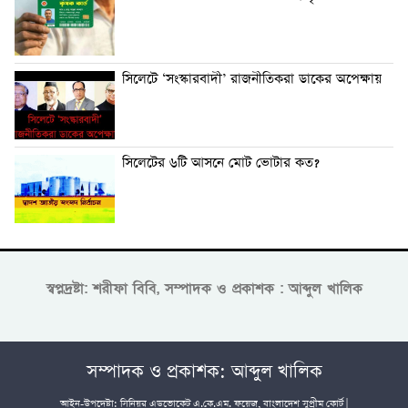
সিলেটে ‘সংস্কারবাদী’ রাজনীতিকরা ডাকের অপেক্ষায়
সিলেটের ৬টি আসনে মোট ভোটার কত?
স্বপ্নদ্রষ্টা: শরীফা বিবি, সম্পাদক ও প্রকাশক : আব্দুল খালিক
সম্পাদক ও প্রকাশক: আব্দুল খালিক
আইন-উপদেষ্টা: সিনিয়র এডভোকেট এ.কে.এম. ফয়েজ, বাংলাদেশ সুপ্রীম কোর্ট |