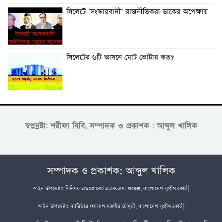
সিলেটে ‘সংস্কারবাদী’ রাজনীতিকরা ডাকের অপেক্ষায়
সিলেটের ৬টি আসনে মোট ভোটার কত?
স্বপ্নদ্রষ্টা: শরীফা বিবি, সম্পাদক ও প্রকাশক : আব্দুল খালিক
সম্পাদক ও প্রকাশক: আব্দুল খালিক
আইন-উপদেষ্টা: সিনিয়র এডভোকেট এ.কে.এম. ফয়েজ, বাংলাদেশ সুপ্রীম কোর্ট |
আইন-উপদেষ্টা: ব্যারিস্টার ফয়সাল দস্তগীর চৌধুরী, বাংলাদেশ সুপ্রীম কোর্ট |