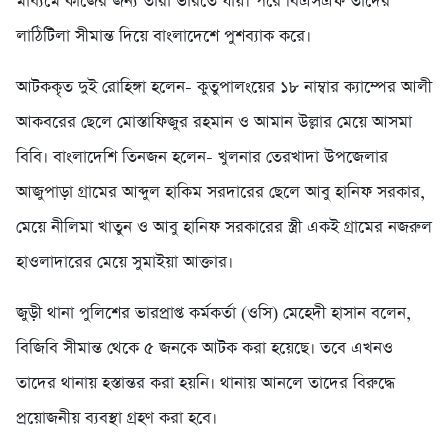
মাধ্যমে কাজের জন্য তারা ভারতে যায়। পরে বিএসএফ তাদের
লাঠিটিলা সীমান্ত দিয়ে বাংলাদেশে পুশব্যাক করে।
আটককৃত দুই রোহিঙ্গা হলেন- কুতুপালংয়ের ১৮ নাম্বার ক্যাম্পের আলী
আকবরের ছেলে মোস্তাফিজুর রহমান ও আমান উল্লার মেয়ে আসমা
বিবি। বাংলাদেশি তিনজন হলেন- খুলনার তেরখাদা উপজেলার
আজুপাড়া গ্রামের আব্দুল হাকিম সরদারের ছেলে আবু হানিফ সরকার,
মেয়ে নীলিমা খাতুন ও আবু হানিফ সরকারের স্ত্রী একই গ্রামের নজরুল
হাওলাদারের মেয়ে সুমাইয়া আক্তার।
জুড়ী থানা পুলিশের ভারপ্রাপ্ত কর্মকর্তা (ওসি) মেহেদী হাসান বলেন,
বিজিবি সীমান্ত থেকে ৫ জনকে আটক করা হয়েছে। তবে এখনও
তাদের থানায় হস্তান্তর করা হয়নি। থানায় আনলে তাদের বিরুদ্ধে
প্রয়োজনীয় ব্যবস্থা গ্রহণ করা হবে।