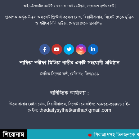
আইন-উপদেষ্টা: ব্যারিস্টার ফয়সাল দস্তগীর চৌধুরী, বাংলাদেশ সুপ্রীম কোর্ট |
প্রকাশক কর্তৃক উত্তরা অফসেট প্রিন্টার্স কলেজ রোড, বিয়ানীবাজার, সিলেট থেকে মুদ্রিত
ও শরীফা বিবি হাউজ, মেওয়া থেকে প্রকাশিত।
শাফিয়া শরীফা মিডিয়া বাড়ীর একটি সহযোগী প্রতিষ্ঠান
দৈনিক সিলেট কণ্ঠ, রেজি নং: সিল/১৪১
বানিজ্যিক কার্যালয় :
উত্তর বাজার মেইন রোড, বিয়ানীবাজার, সিলেট। মোবাইল: ০১৮১৯-৫৬৪৮৮১ ই-
মেইল: thedailysylhetkantha@gmail.com
শিরোনাম
পিকআপসহ তিনজনকে ধরল স