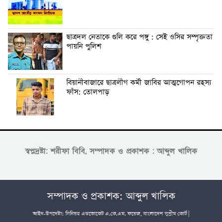
ছাত্রদল নেতাকে গুলি করে পঙ্গু : সেই ওসির সম্পৃক্ততা
পায়নি পুলিশ
বিয়ানীবাজারে ছাত্রলীগ কর্মী জাবির আত্মগোপন রহস্য
ফাঁস: তোলপাড়
স্বপ্নদ্রষ্টা: শরীফা বিবি, সম্পাদক ও প্রকাশক : আব্দুল খালিক
সম্পাদক ও প্রকাশক: আব্দুল খালিক
আইন-উপদেষ্টা: সিনিয়র এডভোকেট এ.কে.এম. ফয়েজ, বাংলাদেশ সুপ্রীম কোর্ট |