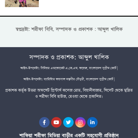
স্বপ্নদ্রষ্টা: শরীফা বিবি, সম্পাদক ও প্রকাশক : আব্দুল খালিক
সম্পাদক ও প্রকাশক: আব্দুল খালিক
আইন-উপদেষ্টা: সিনিয়র এডভোকেট এ.কে.এম. ফয়েজ, বাংলাদেশ সুপ্রীম কোর্ট |
আইন-উপদেষ্টা: ব্যারিস্টার ফয়সাল দস্তগীর চৌধুরী, বাংলাদেশ সুপ্রীম কোর্ট |
প্রকাশক কর্তৃক উত্তরা অফসেট প্রিন্টার্স কলেজ রোড, বিয়ানীবাজার, সিলেট থেকে মুদ্রিত
ও শরীফা বিবি হাউজ, মেওয়া থেকে প্রকাশিত।
শাফিয়া শরীফা মিডিয়া বাড়ীর একটি সহযোগী প্রতিষ্ঠান