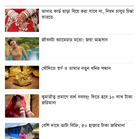
আধার কার্ড ছাড়া বিয়ে করা যাবে না, নিয়ম চালুর চিন্তা
ভারতে
জীবনটা ক্যামেরার মতো: জয়া আহসান
সৌদিতে স্বর্ণ ও তামার নতুন খনির সন্ধান
কুমারীত্ব প্রমাণে ব্যর্থ নববধূ! দিতে হবে ১০ লাখ টাকা
জরিমানা
বেশি দামে আটা বিক্রি, ৫০ হাজার টাকা জরিমানা