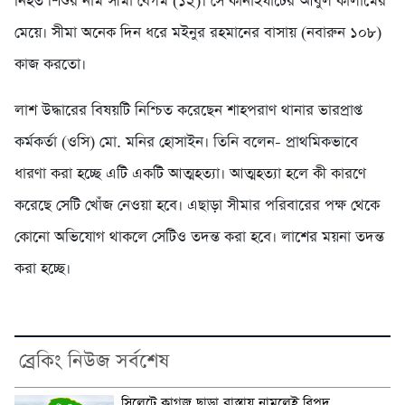
নিহত শিশুর নাম সীমা বেগম (১২)। সে কানাইঘাটের আবুল কালামের
মেয়ে। সীমা অনেক দিন ধরে মইনুর রহমানের বাসায় (নবারুন ১০৮)
কাজ করতো।
লাশ উদ্ধারের বিষয়টি নিশ্চিত করেছেন শাহপরাণ থানার ভারপ্রাপ্ত
কর্মকর্তা (ওসি) মো. মনির হোসাইন। তিনি বলেন- প্রাথমিকভাবে
ধারণা করা হচ্ছে এটি একটি আত্মহত্যা। আত্মহত্যা হলে কী কারণে
করেছে সেটি খোঁজ নেওয়া হবে। এছাড়া সীমার পরিবারের পক্ষ থেকে
কোনো অভিযোগ থাকলে সেটিও তদন্ত করা হবে। লাশের ময়না তদন্ত
করা হচ্ছে।
ব্রেকিং নিউজ সর্বশেষ
সিলেটে কাগজ ছাড়া রাস্তায় নামলেই বিপদ