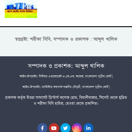
স্বপ্নদ্রষ্টা: শরীফা বিবি, সম্পাদক ও প্রকাশক : আব্দুল খালিক
সম্পাদক ও প্রকাশক: আব্দুল খালিক
আইন-উপদেষ্টা: সিনিয়র এডভোকেট এ.কে.এম. ফয়েজ, বাংলাদেশ সুপ্রীম কোর্ট |
আইন-উপদেষ্টা: ব্যারিস্টার ফয়সাল দস্তগীর চৌধুরী, বাংলাদেশ সুপ্রীম কোর্ট |
প্রকাশক কর্তৃক উত্তরা অফসেট প্রিন্টার্স কলেজ রোড, বিয়ানীবাজার, সিলেট থেকে মুদ্রিত
ও শরীফা বিবি হাউজ, মেওয়া থেকে প্রকাশিত।