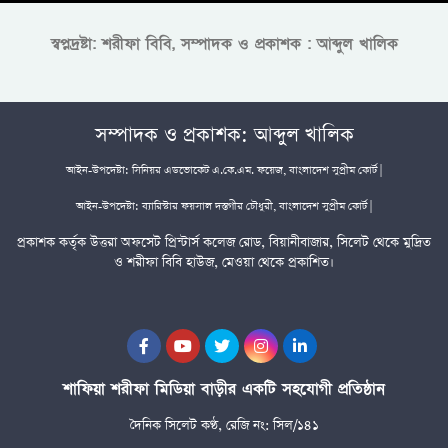
স্বপ্নদ্রষ্টা: শরীফা বিবি, সম্পাদক ও প্রকাশক : আব্দুল খালিক
সম্পাদক ও প্রকাশক: আব্দুল খালিক
আইন-উপদেষ্টা: সিনিয়র এডভোকেট এ.কে.এম. ফয়েজ, বাংলাদেশ সুপ্রীম কোর্ট |
আইন-উপদেষ্টা: ব্যারিস্টার ফয়সাল দস্তগীর চৌধুরী, বাংলাদেশ সুপ্রীম কোর্ট |
প্রকাশক কর্তৃক উত্তরা অফসেট প্রিন্টার্স কলেজ রোড, বিয়ানীবাজার, সিলেট থেকে মুদ্রিত
ও শরীফা বিবি হাউজ, মেওয়া থেকে প্রকাশিত।
শাফিয়া শরীফা মিডিয়া বাড়ীর একটি সহযোগী প্রতিষ্ঠান
দৈনিক সিলেট কণ্ঠ, রেজি নং: সিল/১৪১