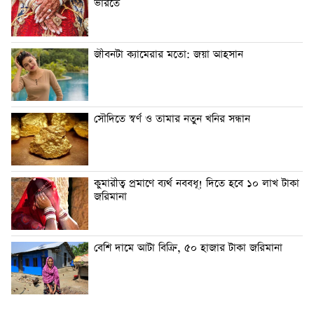
ভারতে
জীবনটা ক্যামেরার মতো: জয়া আহসান
সৌদিতে স্বর্ণ ও তামার নতুন খনির সন্ধান
কুমারীত্ব প্রমাণে ব্যর্থ নববধূ! দিতে হবে ১০ লাখ টাকা
জরিমানা
বেশি দামে আটা বিক্রি, ৫০ হাজার টাকা জরিমানা