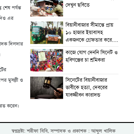
দেখুন ছবিতে
শেষ পর্যন্ত
যদিও এর
বিয়ানীবাজার সীমান্তে প্রায়
১০ হাজার ইয়াবাসহ
একজনকে গ্রেফতার করেছে
পাদক দিলদার
বিজিবি
কাজে যোগ দেননি সিলেট ও
।
হবিগঞ্জের চা শ্রমিকরা
টের
সিলেটের বিয়ানীবাজার
পর মুসল্লী ও
ভাবীকে হত্যা, দেবরের
যাবজ্জীবন কারাদন্ড
ারত করেন।
স্বপ্নদ্রষ্টা: শরীফা বিবি, সম্পাদক ও প্রকাশক : আব্দুল খালিক