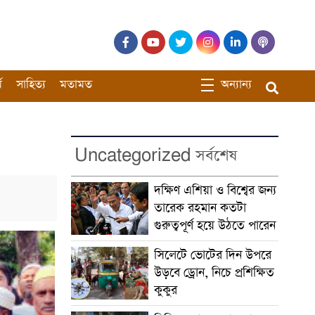
ম
সাহিত্য
মতামত
অন্যান্য
Uncategorized সর্বশেষ
দক্ষিণ এশিয়া ও বিশ্বের জন্য
তারেক রহমান কতটা
গুরুত্বপূর্ণ হয়ে উঠতে পারেন
সিলেটে ভোটের দিন উপরে
উড়বে ড্রোন, নিচে প্রশিক্ষিত
কুকুর