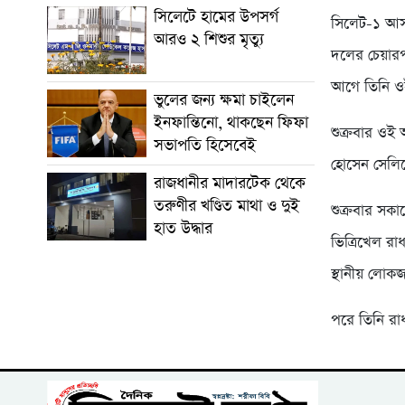
সিলেটে হামের উপসর্গ
সিলেট-১ আসন
আরও ২ শিশুর মৃত্যু
দলের চেয়ারপ
আগে তিনি ওই
ভুলের জন্য ক্ষমা চাইলেন
ইনফান্তিনো, থাকছেন ফিফা
শুক্রবার ওই
সভাপতি হিসেবেই
হোসেন সেলিম
রাজধানীর মাদারটেক থেকে
তরুণীর খণ্ডিত মাথা ও দুই
শুক্রবার সক
হাত উদ্ধার
ভিত্রিখেল র
স্থানীয় লোক
পরে তিনি র