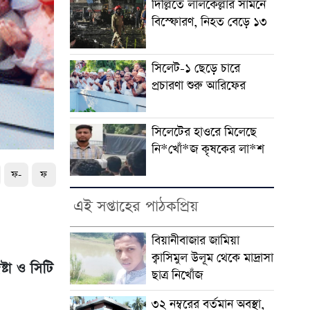
দিল্লিতে লালকেল্লার সামনে
বিস্ফোরণ, নিহত বেড়ে ১৩
সিলেট-১ ছেড়ে চারে
প্রচারণা শুরু আরিফের
সিলেটের হাওরে মিলেছে
নি*খোঁ*জ কৃষকের লা*শ
ফ-
ফ
এই সপ্তাহের পাঠকপ্রিয়
বিয়ানীবাজার জামিয়া
ক্বাসিমুল উলূম থেকে মাদ্রাসা
্টা ও সিটি
ছাত্র নিখোঁজ
৩২ নম্বরের বর্তমান অবস্থা,