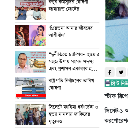
নতুন কর্মসূচির ঘোষণা
জামায়াত জোটের
‘প্রিয়তমা আমার জীবনের
আশীর্বাদ’
“দুর্নীতিতে চ্যাম্পিয়ন হওয়ার
সহজ উপায় সংসদ সদস্য
এবং প্রশাসন একাকার হয়ে
যাওয়া”
রাষ্ট্রপতি নির্বাচনের তারিখ
ঘোষণা
স্টাফ রিপোর
সিলেটে ফাহিমা ধর্ষণচেষ্টা ও
সিলেট-১ আ
হত্যা মামলায় জাকিরের
করপোরেশন
মৃত্যুদণ্ড