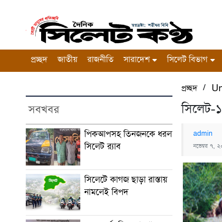
প্রচ্ছদ
জাতীয়
রাজনীতি
সারাদেশ
সিলেট বিভাগ
/
প্রচ্ছদ
Un
সিলেট-১
সবখবর
পিকআপসহ তিনজনকে ধরল
admin
সিলেট র‌্যাব
নভেম্বর ৭, 
সিলেটে কাগজ ছাড়া রাস্তায়
নামলেই বিপদ