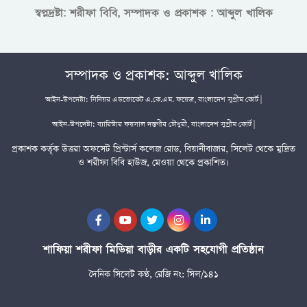
স্বপ্নদ্রষ্টা: শরীফা বিবি, সম্পাদক ও প্রকাশক : আব্দুল খালিক
সম্পাদক ও প্রকাশক: আব্দুল খালিক
আইন-উপদেষ্টা: সিনিয়র এডভোকেট এ.কে.এম. ফয়েজ, বাংলাদেশ সুপ্রীম কোর্ট |
আইন-উপদেষ্টা: ব্যারিস্টার ফয়সাল দস্তগীর চৌধুরী, বাংলাদেশ সুপ্রীম কোর্ট |
প্রকাশক কর্তৃক উত্তরা অফসেট প্রিন্টার্স কলেজ রোড, বিয়ানীবাজার, সিলেট থেকে মুদ্রিত
ও শরীফা বিবি হাউজ, মেওয়া থেকে প্রকাশিত।
শাফিয়া শরীফা মিডিয়া বাড়ীর একটি সহযোগী প্রতিষ্ঠান
দৈনিক সিলেট কণ্ঠ, রেজি নং: সিল/১৪১