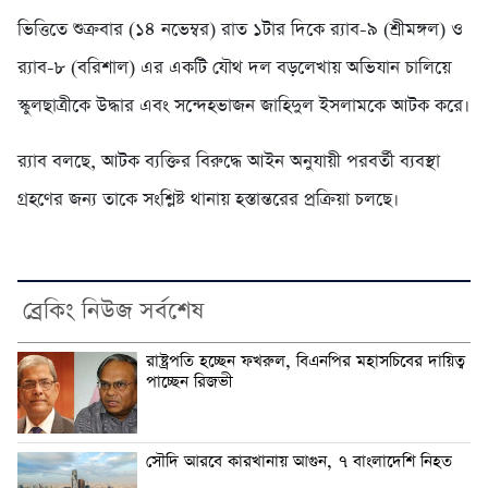
ভিত্তিতে শুক্রবার (১৪ নভেম্বর) রাত ১টার দিকে র‌্যাব-৯ (শ্রীমঙ্গল) ও
র‌্যাব-৮ (বরিশাল) এর একটি যৌথ দল বড়লেখায় অভিযান চালিয়ে
স্কুলছাত্রীকে উদ্ধার এবং সন্দেহভাজন জাহিদুল ইসলামকে আটক করে।
র‌্যাব বলছে, আটক ব্যক্তির বিরুদ্ধে আইন অনুযায়ী পরবর্তী ব্যবস্থা
গ্রহণের জন্য তাকে সংশ্লিষ্ট থানায় হস্তান্তরের প্রক্রিয়া চলছে।
ব্রেকিং নিউজ সর্বশেষ
রাষ্ট্রপতি হচ্ছেন ফখরুল, বিএনপির মহাসচিবের দায়িত্ব
পাচ্ছেন রিজভী
সৌদি আরবে কারখানায় আগুন, ৭ বাংলাদেশি নিহত