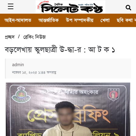
আইন-আদালত
আন্তর্জাতিক
উপ সম্পাদকীয়
খেলা
ছবি কথা 
/
প্রচ্ছদ
ব্রেকিং নিউজ
বড়লেখায় স্কুলছাত্রী উ-দ্ধা-র : আ ট ক ১
admin
নভেম্বর ১৫, ২০২৫ ১:৪৪ অপরাহ্ণ