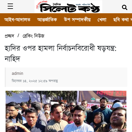
আইন-আদালত
আন্তর্জাতিক
উপ সম্পাদকীয়
খেলা
ছবি কথা 
/
প্রচ্ছদ
ব্রেকিং নিউজ
হাদির ওপর হামলা নির্বাচনবিরোধী ষড়যন্ত্র:
নাহিদ
admin
ডিসেম্বর ১৪, ২০২৫ ১২:৫৯ অপরাহ্ণ