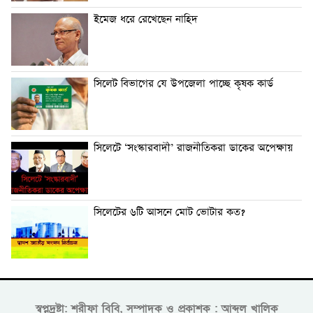
ইমেজ ধরে রেখেছেন নাহিদ
সিলেট বিভাগের যে উপজেলা পাচ্ছে কৃষক কার্ড
সিলেটে ‘সংস্কারবাদী’ রাজনীতিকরা ডাকের অপেক্ষায়
সিলেটের ৬টি আসনে মোট ভোটার কত?
স্বপ্নদ্রষ্টা: শরীফা বিবি, সম্পাদক ও প্রকাশক : আব্দুল খালিক