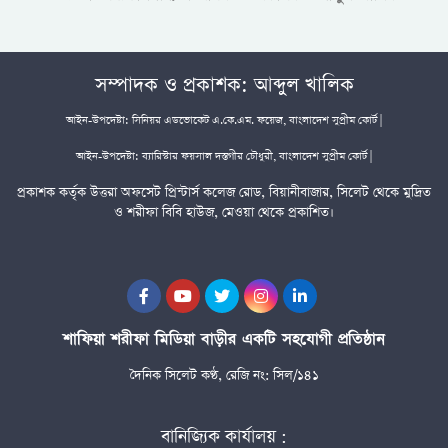
সম্পাদক ও প্রকাশক: আব্দুল খালিক
আইন-উপদেষ্টা: সিনিয়র এডভোকেট এ.কে.এম. ফয়েজ, বাংলাদেশ সুপ্রীম কোর্ট |
আইন-উপদেষ্টা: ব্যারিস্টার ফয়সাল দস্তগীর চৌধুরী, বাংলাদেশ সুপ্রীম কোর্ট |
প্রকাশক কর্তৃক উত্তরা অফসেট প্রিন্টার্স কলেজ রোড, বিয়ানীবাজার, সিলেট থেকে মুদ্রিত
ও শরীফা বিবি হাউজ, মেওয়া থেকে প্রকাশিত।
শাফিয়া শরীফা মিডিয়া বাড়ীর একটি সহযোগী প্রতিষ্ঠান
দৈনিক সিলেট কণ্ঠ, রেজি নং: সিল/১৪১
বানিজ্যিক কার্যালয় :