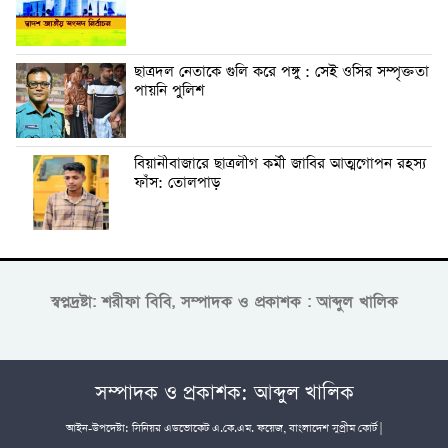
ছাত্রদল নেতাকে গুলি করে পঙ্গু : সেই ওসির সম্পৃক্ততা
পায়নি পুলিশ
বিয়ানীবাজারে ছাত্রলীগ কর্মী জাবির আত্মগোপন রহস্য
ফাঁস: তোলপাড়
স্বপ্নদ্রষ্টা: শরীফা বিবি, সম্পাদক ও প্রকাশক : আব্দুল খালিক
সম্পাদক ও প্রকাশক: আব্দুল খালিক
আইন-উপদেষ্টা: সিনিয়র এডভোকেট এ.কে.এম. ফয়েজ, বাংলাদেশ সুপ্রীম কোর্ট |