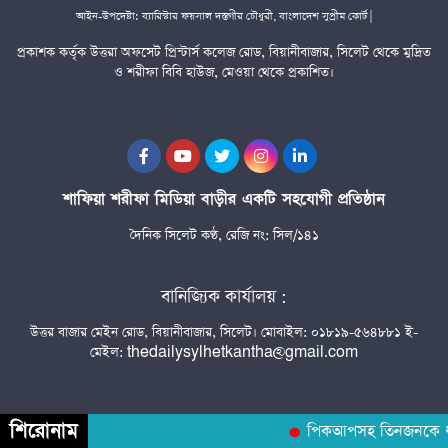
আইন-উপদেষ্টা: ব্যারিস্টার ফয়সাল দস্তগীর চৌধুরী, বাংলাদেশ সুপ্রীম কোর্ট |
প্রকাশক কর্তৃক উত্তরা অফসেট প্রিন্টার্স কলেজ রোড, বিয়ানীবাজার, সিলেট থেকে মুদ্রিত
ও শরীফা বিবি হাউজ, মেওয়া থেকে প্রকাশিত।
শাফিয়া শরীফা মিডিয়া বাড়ীর একটি সহযোগী প্রতিষ্ঠান
দৈনিক সিলেট কণ্ঠ, রেজি নং: সিল/১৪১
বানিজ্যিক কার্যালয় :
উত্তর বাজার মেইন রোড, বিয়ানীবাজার, সিলেট। মোবাইল: ০১৮১৯-৫৬৪৮৮১ ই-
মেইল: thedailysylhetkantha@gmail.com
শিরোনাম
পিকআপসহ তিনজনকে ধরল 