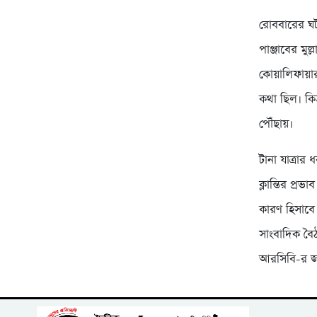
রোববারের ঘট
পাঞ্জাবের মুল
কোয়ালিফায়ার
কথা ছিল। কি
পৌঁছায়।
টানা যাত্রা
ক্লান্তির প্
কারণ হিসাবে 
সাংবাদিক বৈঠ
আরসিবি-র জয়