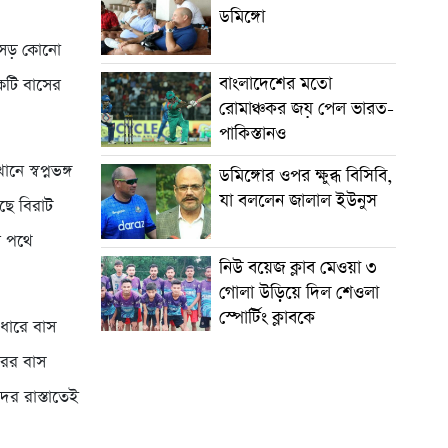
ডমিঙ্গো
়সড় কোনো
বাংলাদেশের মতো
একটি বাসের
রোমাঞ্চকর জয় পেল ভারত-
পাকিস্তানও
 স্বপ্নভঙ্গ
ডমিঙ্গোর ওপর ক্ষুব্ধ বিসিবি,
যা বললেন জালাল ইউনুস
ছে বিরাট
ার পথে
নিউ বয়েজ ক্লাব মেওয়া ৩
গোলা উড়িয়ে দিল শেওলা
স্পোর্টিং ক্লাবকে
 ধারে বাস
রের বাস
ের রাস্তাতেই