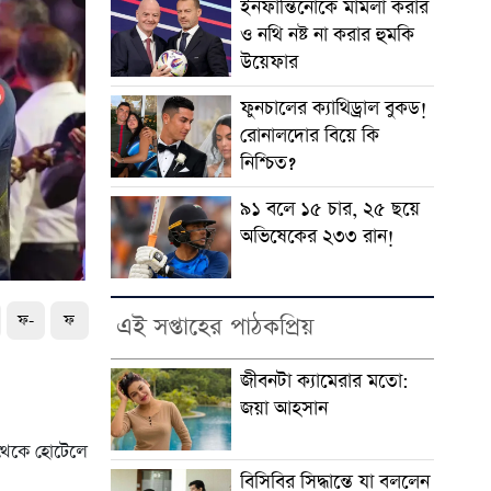
ইনফান্তিনোকে মামলা করার
ও নথি নষ্ট না করার হুমকি
উয়েফার
ফুনচালের ক্যাথিড্রাল বুকড!
রোনালদোর বিয়ে কি
নিশ্চিত?
৯১ বলে ১৫ চার, ২৫ ছয়ে
অভিষেকের ২৩৩ রান!
ফ-
ফ
এই সপ্তাহের পাঠকপ্রিয়
জীবনটা ক্যামেরার মতো:
জয়া আহসান
 থেকে হোটেলে
বিসিবির সিদ্ধান্তে যা বললেন