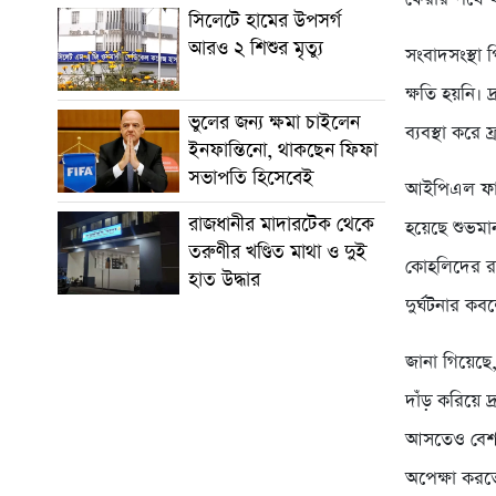
সিলেটে হামের উপসর্গ
আরও ২ শিশুর মৃত্যু
সংবাদসংস্থা
ক্ষতি হয়নি।
ভুলের জন্য ক্ষমা চাইলেন
ব্যবস্থা করে
ইনফান্তিনো, থাকছেন ফিফা
সভাপতি হিসেবেই
আইপিএল ফাইন
রাজধানীর মাদারটেক থেকে
হয়েছে শুভমা
তরুণীর খণ্ডিত মাথা ও দুই
কোহলিদের রয়্
হাত উদ্ধার
দুর্ঘটনার ক
জানা গিয়েছে,
দাঁড় করিয়ে
আসতেও বেশ ক
অপেক্ষা করত