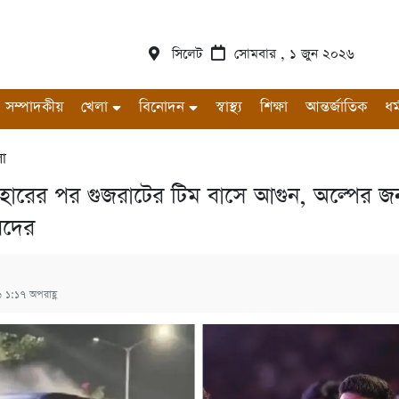
সিলেট
সোমবার , ১ জুন ২০২৬
সম্পাদকীয়
খেলা
বিনোদন
স্বাস্থ্য
শিক্ষা
আন্তর্জাতিক
ধর্
লা
হারের পর গুজরাটের টিম বাসে আগুন, অল্পের জন্
রদের
 ১:১৭ অপরাহ্ণ