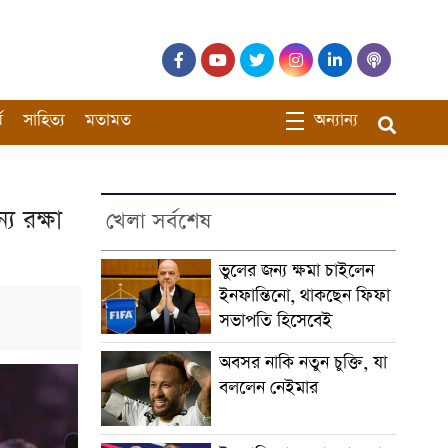
ম
সাহিত্য
মতামত
অন্যান্য
য রক্ষা
খেলা সর্বশেষ
ভুলের জন্য ক্ষমা চাইলেন
ইনফান্তিনো, থাকছেন ফিফা
সভাপতি হিসেবেই
অবসর নাকি নতুন চুক্তি, যা
বললেন নেইমার