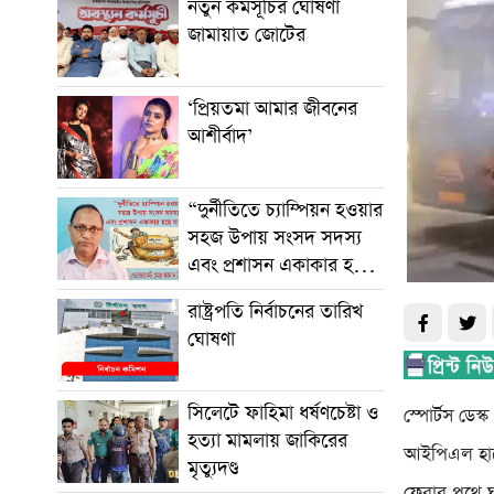
নতুন কর্মসূচির ঘোষণা
জামায়াত জোটের
‘প্রিয়তমা আমার জীবনের
আশীর্বাদ’
“দুর্নীতিতে চ্যাম্পিয়ন হওয়ার
সহজ উপায় সংসদ সদস্য
এবং প্রশাসন একাকার হয়ে
যাওয়া”
রাষ্ট্রপতি নির্বাচনের তারিখ
ঘোষণা
সিলেটে ফাহিমা ধর্ষণচেষ্টা ও
স্পোর্টস ডেস্ক
হত্যা মামলায় জাকিরের
আইপিএল হারে
মৃত্যুদণ্ড
ফেরার পথে ঘ