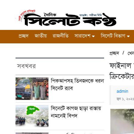
প্রচ্ছদ
জাতীয়
রাজনীতি
সারাদেশ
সিলেট বিভাগ
/
প্রচ্ছদ
খে
ফাইনাল 
সবখবর
ক্রিকেটা
পিকআপসহ তিনজনকে ধরল
সিলেট র‌্যাব
admin
জুন ১, ২০২৬
সিলেটে কাগজ ছাড়া রাস্তায়
নামলেই বিপদ