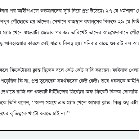
নার পর আইপিএলে শুভমানদের সূচি নিয়ে প্রশ্ন উঠেছে। ২৭ মে ধর্মশালা 
্লানপুর পৌঁছোতে হয় তাঁদের। সেখানে রাজস্থান রয়াল্‌সের বিরুদ্ধে ২৯ মে দ্বি
 ম্যাচ খেলে গুজরাট। জেতার পর ৩০ তারিখেই তাদের আহমেদাবাদে পৌঁছ
ন্তু আবহাওয়ার কারণে সেই যাত্রায় বিলম্ব হয়। শনিবার রাতে গুজরাট দল 
র ধকলে ক্রিকেটাররা ক্লান্ত ছিলেন বলে কেউ কেউ দাবি করছেন। ফাইনাল খে
রভাব পড়েছিল কি না, প্রশ্ন তুলেছেন সমর্থকদের কেউ কেউ। তবে ধকলকে আই
দেখাতে রাজি নন গুজরাট টাইটান্সের ডিরেক্টর অফ ক্রিকেট বিক্রম সোলাঙ্কি
কে তিনি বলেন, ‘‘অল্প সময়ে এত ম্যাচ খেলে আমরা ক্লান্ত। কিন্তু শুধু এ
ের কৃতিত্বকে খাটো করতে চাই না।’’