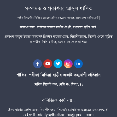
সম্পাদক ও প্রকাশক: আব্দুল খালিক
আইন-উপদেষ্টা: সিনিয়র এডভোকেট এ.কে.এম. ফয়েজ, বাংলাদেশ সুপ্রীম কোর্ট |
আইন-উপদেষ্টা: ব্যারিস্টার ফয়সাল দস্তগীর চৌধুরী, বাংলাদেশ সুপ্রীম কোর্ট |
প্রকাশক কর্তৃক উত্তরা অফসেট প্রিন্টার্স কলেজ রোড, বিয়ানীবাজার, সিলেট থেকে মুদ্রিত
ও শরীফা বিবি হাউজ, মেওয়া থেকে প্রকাশিত।
শাফিয়া শরীফা মিডিয়া বাড়ীর একটি সহযোগী প্রতিষ্ঠান
দৈনিক সিলেট কণ্ঠ, রেজি নং: সিল/১৪১
বানিজ্যিক কার্যালয় :
উত্তর বাজার মেইন রোড, বিয়ানীবাজার, সিলেট। মোবাইল: ০১৮১৯-৫৬৪৮৮১ ই-
মেইল: thedailysylhetkantha@gmail.com