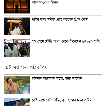
পারে মানুষের জীবন
পবিত্র কাবা শরিফ ধৌত করলেন প্রিন্স সৌদ
হজ শেষে সৌদি আরব থেকে ফিরেছেন ৬৪১৬৩ হাজি
এই সপ্তাহের পাঠকপ্রিয়
জীবনটা ক্যামেরার মতো: জয়া আহসান
বেশি দামে আটা বিক্রি, ৫০ হাজার টাকা জরিমানা