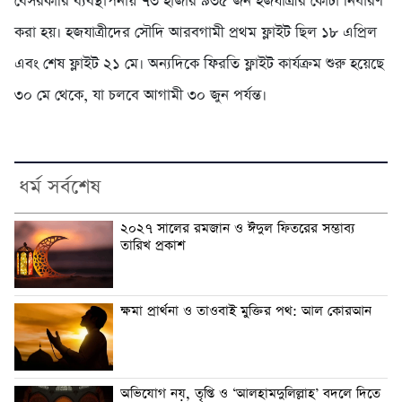
বেসরকারি ব্যবস্থাপনায় ৭৩ হাজার ৯৩৫ জন হজযাত্রীর কোটা নির্ধারণ
করা হয়। হজযাত্রীদের সৌদি আরবগামী প্রথম ফ্লাইট ছিল ১৮ এপ্রিল
এবং শেষ ফ্লাইট ২১ মে। অন্যদিকে ফিরতি ফ্লাইট কার্যক্রম শুরু হয়েছে
৩০ মে থেকে, যা চলবে আগামী ৩০ জুন পর্যন্ত।
ধর্ম সর্বশেষ
২০২৭ সালের রমজান ও ঈদুল ফিতরের সম্ভাব্য
তারিখ প্রকাশ
ক্ষমা প্রার্থনা ও তাওবাই মুক্তির পথ: আল কোরআন
অভিযোগ নয়, তৃপ্তি ও ‘আলহামদুলিল্লাহ’ বদলে দিতে