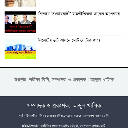
সিলেটে ‘সংস্কারবাদী’ রাজনীতিকরা ডাকের অপেক্ষায়
সিলেটের ৬টি আসনে মোট ভোটার কত?
স্বপ্নদ্রষ্টা: শরীফা বিবি, সম্পাদক ও প্রকাশক : আব্দুল খালিক
সম্পাদক ও প্রকাশক: আব্দুল খালিক
আইন-উপদেষ্টা: সিনিয়র এডভোকেট এ.কে.এম. ফয়েজ, বাংলাদেশ সুপ্রীম কোর্ট |
আইন-উপদেষ্টা: ব্যারিস্টার ফয়সাল দস্তগীর চৌধুরী, বাংলাদেশ সুপ্রীম কোর্ট |