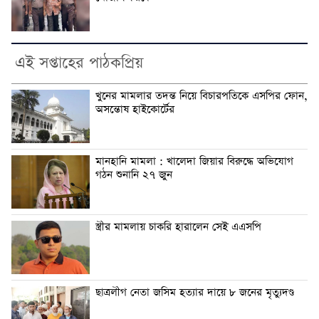
এই সপ্তাহের পাঠকপ্রিয়
খুনের মামলার তদন্ত নিয়ে বিচারপতিকে এসপির ফোন,
অসন্তোষ হাইকোর্টের
মানহানি মামলা : খালেদা জিয়ার বিরুদ্ধে অভিযোগ
গঠন শুনানি ২৭ জুন
স্ত্রীর মামলায় চাকরি হারালেন সেই এএসপি
ছাত্রলীগ নেতা জসিম হত্যার দায়ে ৮ জনের মৃত্যুদণ্ড