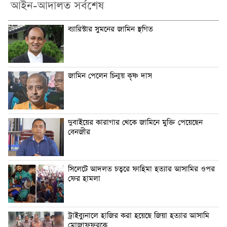
আইন-আদালত সর্বশেষ
ব্যারিস্টার সুমনের জামিন স্থগিত
জামিন পেলেন চিন্ময় কৃষ্ণ দাস
দুবাইয়ের কারাগার থেকে জামিনে মুক্তি পেয়েছেন
বেনজীর
সিলেটে আদলত চত্বরে ফাহিমা হত্যার আসামির ওপর
ফের হামলা
ট্রাইব্যুনালে হাজির করা হয়েছে জিয়া হত্যার আসামি
মোজাফফরকে