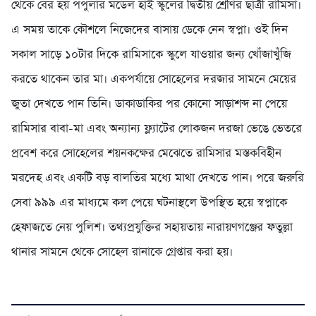
থেকে বের হয় পপুলার মডেল হাই স্কুলের দ্বিতীয় শ্রেণির ছাত্রী রামিসা।
এ সময় তাকে কৌশলে নিজেদের বাসায় ডেকে নেন স্বপ্না। ওই দিন
সকাল সাড়ে ১০টার দিকে রামিসাকে স্কুলে যাওয়ার জন্য খোঁজাখুঁজি
করতে থাকেন তার মা। একপর্যায়ে সোহেলের দরজার সামনে মেয়ের
জুতা দেখতে পান তিনি। ডাকাডাকির পর কোনো সাড়াশব্দ না পেয়ে
রামিসার বাবা-মা এবং অন্যান্য ফ্ল্যাটের লোকজন দরজা ভেঙে ভেতরে
প্রবেশ করে সোহেলের শয়নকক্ষের মেঝেতে রামিসার মস্তকবিহীন
মরদেহ এবং একটি বড় বালতির মধ্যে মাথা দেখতে পান। পরে জরুরি
সেবা ৯৯৯ এর মাধ্যমে কল পেয়ে ঘটনাস্থলে উপস্থিত হয়ে স্বপ্নাকে
হেফাজতে নেয় পুলিশ। তথ্যপ্রযুক্তির সহায়তায় নারায়ণগঞ্জের ফতুল্লা
থানার সামনে থেকে সোহেল রানাকে গ্রেপ্তার করা হয়।