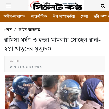
আইন-আদালত
আন্তর্জাতিক
উপ সম্পাদকীয়
খেলা
ছবি কথা 
/
প্রচ্ছদ
আইন-আদালত
রামিসা ধর্ষণ ও হত্যা মামলায় সোহেল রানা-
স্বপ্না খাতুনের মৃত্যুদণ্ড
admin
জুন ৭, ২০২৬ ১২:২২ অপরাহ্ণ