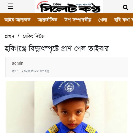
আইন-আদালত
আন্তর্জাতিক
উপ সম্পাদকীয়
খেলা
ছবি কথা 
/
প্রচ্ছদ
ব্রেকিং নিউজ
হবিগঞ্জে বিদ্যুৎস্পৃষ্টে প্রাণ গেল তাইবার
admin
জুন ৭, ২০২৬ ৫:৫৮ অপরাহ্ণ