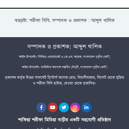
স্বপ্নদ্রষ্টা: শরীফা বিবি, সম্পাদক ও প্রকাশক : আব্দুল খালিক
সম্পাদক ও প্রকাশক: আব্দুল খালিক
আইন-উপদেষ্টা: সিনিয়র এডভোকেট এ.কে.এম. ফয়েজ, বাংলাদেশ সুপ্রীম কোর্ট |
আইন-উপদেষ্টা: ব্যারিস্টার ফয়সাল দস্তগীর চৌধুরী, বাংলাদেশ সুপ্রীম কোর্ট |
প্রকাশক কর্তৃক উত্তরা অফসেট প্রিন্টার্স কলেজ রোড, বিয়ানীবাজার, সিলেট থেকে মুদ্রিত
ও শরীফা বিবি হাউজ, মেওয়া থেকে প্রকাশিত।
শাফিয়া শরীফা মিডিয়া বাড়ীর একটি সহযোগী প্রতিষ্ঠান