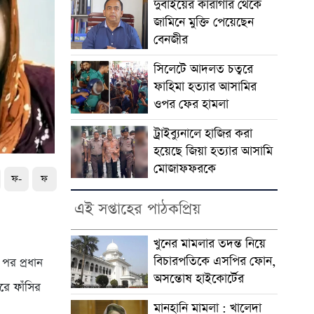
দুবাইয়ের কারাগার থেকে
জামিনে মুক্তি পেয়েছেন
বেনজীর
সিলেটে আদলত চত্বরে
ফাহিমা হত্যার আসামির
ওপর ফের হামলা
ট্রাইব্যুনালে হাজির করা
হয়েছে জিয়া হত্যার আসামি
মোজাফফরকে
ফ-
ফ
এই সপ্তাহের পাঠকপ্রিয়
খুনের মামলার তদন্ত নিয়ে
বিচারপতিকে এসপির ফোন,
 পর প্রধান
অসন্তোষ হাইকোর্টের
ারে ফাঁসির
মানহানি মামলা : খালেদা