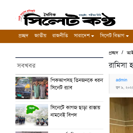
প্রচ্ছদ
জাতীয়
রাজনীতি
সারাদেশ
সিলেট বিভাগ
/
প্রচ্ছদ
আই
রামিসা হ
সবখবর
পিকআপসহ তিনজনকে ধরল
admin
সিলেট র‌্যাব
জুন ৯, ২০২৬
সিলেটে কাগজ ছাড়া রাস্তায়
নামলেই বিপদ