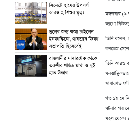
সিলেটে হামের উপসর্গ
আরও ২ শিশুর মৃত্যু
মঙ্গলবার (৯ 
জাগো নিউজক
ভুলের জন্য ক্ষমা চাইলেন
তিনি বলেন, স
ইনফান্তিনো, থাকছেন ফিফা
সভাপতি হিসেবেই
কনডেম সেলে 
রাজধানীর মাদারটেক থেকে
তিনি আরও ব
তরুণীর খণ্ডিত মাথা ও দুই
হাত উদ্ধার
মনস্তাত্ত্বি
সাধারণত ফা
গত ১৯ মে নিজ 
ঘটনার পর দেশজ
মহল থেকে। রাষ