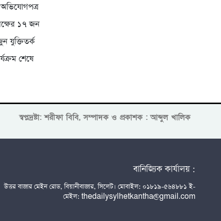
ে অভিযোগপত্র
রপক্ষের ১৭ জন
ন যুক্তিতর্ক
্যক্রম শেষে
স্বপ্নদ্রষ্টা: শরীফা বিবি, সম্পাদক ও প্রকাশক : আব্দুল খালিক
বানিজ্যিক কার্যালয় :
উত্তর বাজার মেইন রোড, বিয়ানীবাজার, সিলেট। মোবাইল: ০১৮১৯-৫৬৪৮৮১ ই-
মেইল: thedailysylhetkantha@gmail.com