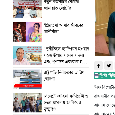
নতুন কর্মসূচির ঘোষণা
জামায়াত জোটের
‘প্রিয়তমা আমার জীবনের
আশীর্বাদ’
“দুর্নীতিতে চ্যাম্পিয়ন হওয়ার
সহজ উপায় সংসদ সদস্য
এবং প্রশাসন একাকার হয়ে
যাওয়া”
রাষ্ট্রপতি নির্বাচনের তারিখ
ঘোষণা
স্টাফ রিপোর্টা
সিলেটে ফাহিমা ধর্ষণচেষ্টা ও
রাজধানীর পল্
হত্যা মামলায় জাকিরের
আসামি সোহেল 
মৃত্যুদণ্ড
আসামিদের ‘