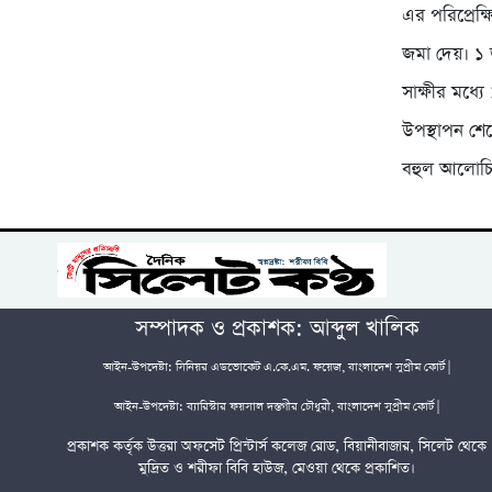
এর পরিপ্রেক
জমা দেয়। ১ জ
সাক্ষীর মধ্যে
উপস্থাপন শেষ
বহুল আলোচি
সম্পাদক ও প্রকাশক: আব্দুল খালিক
আইন-উপদেষ্টা: সিনিয়র এডভোকেট এ.কে.এম. ফয়েজ, বাংলাদেশ সুপ্রীম কোর্ট |
আইন-উপদেষ্টা: ব্যারিস্টার ফয়সাল দস্তগীর চৌধুরী, বাংলাদেশ সুপ্রীম কোর্ট |
প্রকাশক কর্তৃক উত্তরা অফসেট প্রিন্টার্স কলেজ রোড, বিয়ানীবাজার, সিলেট থেকে
মুদ্রিত ও শরীফা বিবি হাউজ, মেওয়া থেকে প্রকাশিত।