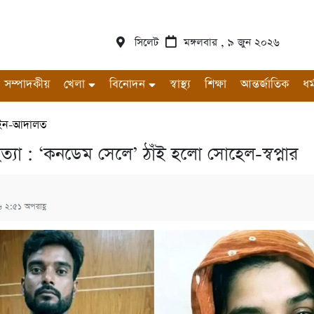
সিলেট
মঙ্গলবার , ৯ জুন ২০২৬
সম্পাদকীয়
খেলা
বিনোদন
স্বাস্থ্য
শিক্ষা
আন্তর্জাতিক
ধর্
ন-আদালত
ত্যা : ‘কনডেম সেলে’ ঠাঁই হলো সোহেল-স্বপ্নার
 ২:৫১ অপরাহ্ণ