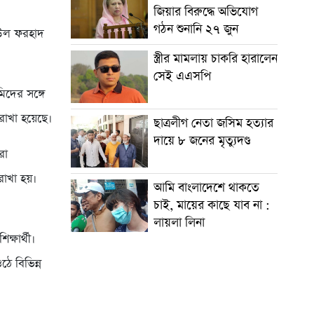
জিয়ার বিরুদ্ধে অভিযোগ
গঠন শুনানি ২৭ জুন
ত-উল ফরহাদ
স্ত্রীর মামলায় চাকরি হারালেন
সেই এএসপি
িদের সঙ্গে
রাখা হয়েছে।
ছাত্রলীগ নেতা জসিম হত্যার
দায়ে ৮ জনের মৃত্যুদণ্ড
রা
রাখা হয়।
আমি বাংলাদেশে থাকতে
চাই, মায়ের কাছে যাব না :
লায়লা লিনা
ক্ষার্থী।
ঠে বিভিন্ন