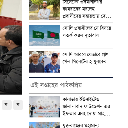
সিলেটের ওসমানীনগর
কামরানের মরদেহ
প্রবাসীদের সহায়তায় দেশে
ফিরছে
সৌদি প্রবাসীদের যে বিষয়ে
সতর্ক করল দূতাবাস
সৌদি আরবে যেভাবে প্রাণ
গেল সিলেটের ২ যুবকের
এই সপ্তাহের পাঠকপ্রিয়
কানাডায় ইউনাইটেড
ফ-
ফ
জালালাবাদ ফাউন্ডেশন এর
ইফতার এবং দোয়া মাহফিল
সম্পন্ন
যুক্তরাজ্যের মহামান্য