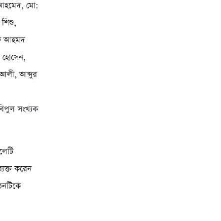
 আহমেদ, মো:
শিশু,
শফি আহমদ
 হোসেন,
আলী, আব্দুর
 বিপুল সংখ্যক
লেটি
্যক্ত করেন
গঠনটিকে