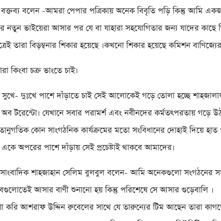
বক্তব্য বলেন -আমরা পেপার পত্রিকায় অনেক বিবৃতি পড়ি কিন্তু আমি একজন 
ের নতুন ভাইয়েরা আসার পর যে বা যাহারা সহযোগিতার জন্য যাদের কাছে গ
ত্রেই তারা বিড়ম্বনার শিকার হয়েছে ।কখনো শিকার হয়েছে কমিশন বাণিজ্যের
রা কিংবা চক্র ভাংতে চাই।
ুখে- দুঃখে পাশে দাঁড়াতে চাই সেই আলোকেই গড়ে তোলা হচ্ছে শাহজাল
ব টরেন্টো। যেখানে সবার পরামর্শ এবং নবীনদের কর্মতৎপরতায় গড়ে উ
গতানুগতিক কোন সাংগঠনিক কার্যক্রমের মতো সংবিধানের দোহাই দিয়ে হাত প
 একে অপরের পাশে দাঁড়ায় সেই প্রচেষ্টাই থাকবে আমাদের।
সাংবাদিক শাহজাহান সেলিম বুলবুল বলেন- আমি অনেকগুলো সংগঠনের সভ
সবগুলোতেই আসার বাণী শুনানো হয় কিন্তু পরিশেষে সে আসার গুড়েবালি ।
াশা করি আশরাফ উদ্দিন রুবেলের সাথে যে তারুন্যের টিম আছেন তারা কাগজে