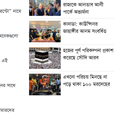
রাজাকে আলতাব আলী
েন্টো” নামে
পার্কে অভ্যর্থনা
কানাডা: কাউন্সিলর
জাহাঙ্গীর আলম সংবর্ধিত
ট অনেকগুলো
হজের পূর্ণ পরিকল্পনা প্রকাশ
করেছে সৌদি আরব
ত এই
এখনো পরিচয় মিলছে না
পড়ে থাকা ১০০ মরদেহের
নের সাথে
কামারদের