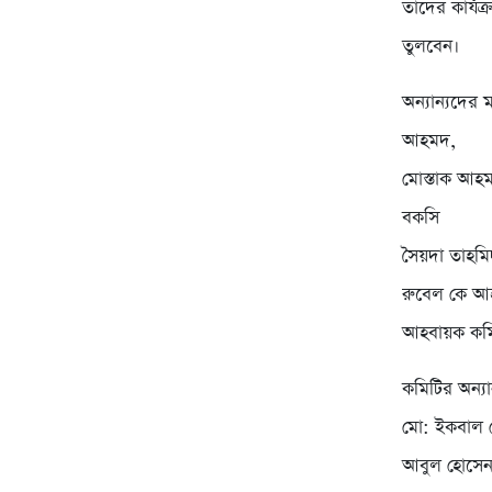
তাদের কার্য
তুলবেন।
অন্যান্যদের
আহমদ,
মোস্তাক আহ
বকসি
সৈয়দা তাহমি
রুবেল কে আহ
আহবায়ক কমি
কমিটির অন্যা
মো: ইকবাল 
আবুল হোসেন