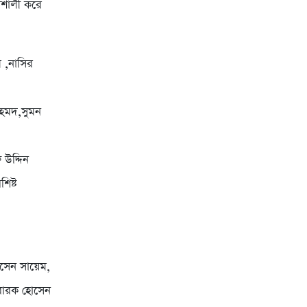
িশালী করে
 ,নাসির
আহমদ,সুমন
 উদ্দিন
িষ্ট
সেন সায়েম,
বারক হোসেন