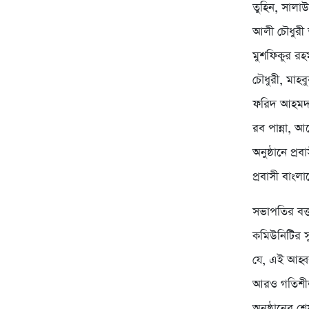
তুহিন, সাল
আলী চৌধুরী 
মুশফিকুর রহ
চৌধুরী, মা
ফরিদ আহমদ, 
রব পান্না, আ
অনুষ্ঠানে প্
প্রবাসী বাংল
সভাপতির বক্
কমিউনিটির স
যে, এই আহ্বব
আরও গতিশীল 
অনুষ্ঠানের 