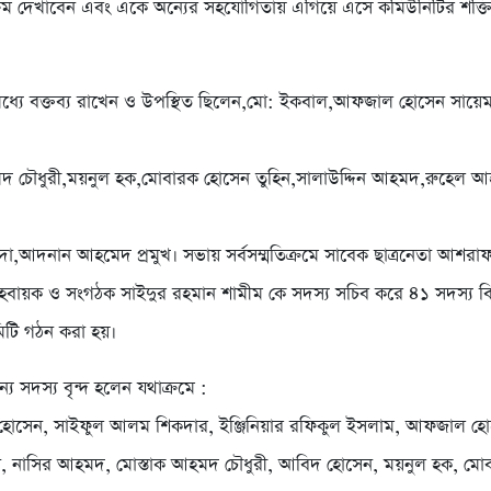
ক্রম দেখাবেন এবং একে অন্যের সহযোগিতায় এগিয়ে এসে কমিউনিটির শক্ত
 মধ্যে বক্তব্য রাখেন ও উপস্থিত ছিলেন,মো: ইকবাল,আফজাল হোসেন সায়েম
মদ চৌধুরী,ময়নুল হক,মোবারক হোসেন তুহিন,সালাউদ্দিন আহমদ,রুহেল 
দা,আদনান আহমেদ প্রমুখ। সভায় সর্বসম্মতিক্রমে সাবেক ছাত্রনেতা আশরাফ
বায়ক ও সংগঠক সাইদুর রহমান শামীম কে সদস্য সচিব করে ৪১ সদস্য বিশ
টি গঠন করা হয়।
ন্য সদস্য বৃন্দ হলেন যথাক্রমে :
হোসেন, সাইফুল আলম শিকদার, ইঞ্জিনিয়ার রফিকুল ইসলাম, আফজাল হো
, নাসির আহমদ, মোস্তাক আহমদ চৌধুরী, আবিদ হোসেন, ময়নুল হক, মো