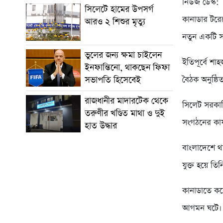
নিউজ ডেস্ক:
সিলেটে হামের উপসর্গ
কানাডার টরে
আরও ২ শিশুর মৃত্যু
নতুন একটি স
ভুলের জন্য ক্ষমা চাইলেন
ইতিপূর্বে শ
ইনফান্তিনো, থাকছেন ফিফা
বৈঠক অনুষ্ঠিত
সভাপতি হিসেবেই
রাজধানীর মাদারটেক থেকে
সিলেট সরকার
তরুণীর খণ্ডিত মাথা ও দুই
সংগঠনের কার্য
হাত উদ্ধার
বাংলাদেশে থ
যুক্ত হয়ে ত
কানাডাতে কর
আগমন ঘটে।