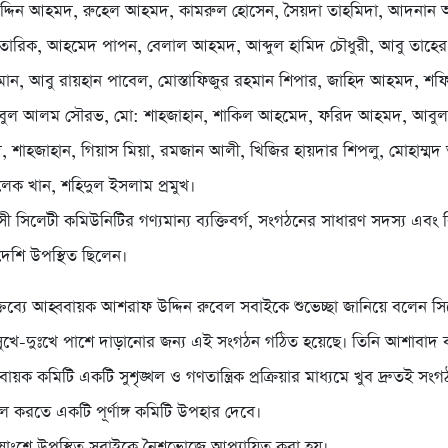
াউদ্দিন আহমদ, রুহেল আহমদ, কামরুল হোসেন, সৈয়দা তাহমিদা, আদনান
তারিক, আহমেদ পাপন, বেলাল আহমদ, আব্দুল হামিদ চৌধুরী, আবু তাহের 
মান, আবু রায়হান পাবেল, মোস্তাফিজুর রহমান শিপার, জাহিদ আহমদ, 
হবুবুল আলম সৌরভ, মো: শাহজাহান, শাকিল আহমেদ, ফরিদ আহমদ, আবুল
শাহজাহান, গিয়াস মিয়া, রমজান আলী, খিজির হায়দার শিপলু, মোহাম্মদ 
লেক খান, শহিদুল ইসলাম প্রমুখ।
রবাসী সিলেটী কমিউনিটির গণ্যমান্য ব্যক্তিবর্গ, সংগঠনের সাধারণ সদস্য এবং
াদেশি উপস্থিত ছিলেন।
তব্যে আহ্ববায়ক আশরাফ উদ্দিন রুবেল সবাইকে শুভেচ্ছা জানিয়ে বলেন সি
ুখে-দুঃখে পাশে দাড়ানোর জন্য এই সংগঠন গঠিত হয়েছে। তিনি আশাবাদ ব
ায়ক কমিটি একটি সুশৃঙ্খল ও গণতান্ত্রিক প্রক্রিয়ার মাধ্যমে খুব দ্রুতই সং
করতে একটি পূর্ণাঙ্গ কমিটি উপহার দেবে।
শেষাংশে উপস্থিত সবাইকে নৈশভোজে আপ্যায়িত করা হয়।