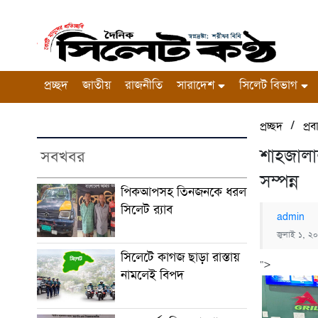
প্রচ্ছদ
জাতীয়
রাজনীতি
সারাদেশ
সিলেট বিভাগ
/
প্রচ্ছদ
প্র
শাহজালা
সবখবর
সম্পন্ন
পিকআপসহ তিনজনকে ধরল
সিলেট র‌্যাব
admin
জুলাই ১, ২০
সিলেটে কাগজ ছাড়া রাস্তায়
">
নামলেই বিপদ