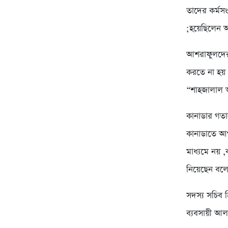
তাদের কর্মসং
;হয়েছিলেন অ
আশরাফুলদের 
করতে না হয় 
“শাহজালাল অ
কানাডার গতা
কানাডাতে আগ
মাধ্যমে নয়
নিয়েছেন বল
সদস্য সচিব 
ব্যবসায়ী আল