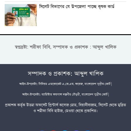
সিলেট বিভাগের যে উপজেলা পাচ্ছে কৃষক কার্ড
স্বপ্নদ্রষ্টা: শরীফা বিবি, সম্পাদক ও প্রকাশক : আব্দুল খালিক
সম্পাদক ও প্রকাশক: আব্দুল খালিক
আইন-উপদেষ্টা: সিনিয়র এডভোকেট এ.কে.এম. ফয়েজ, বাংলাদেশ সুপ্রীম কোর্ট |
আইন-উপদেষ্টা: ব্যারিস্টার ফয়সাল দস্তগীর চৌধুরী, বাংলাদেশ সুপ্রীম কোর্ট |
প্রকাশক কর্তৃক উত্তরা অফসেট প্রিন্টার্স কলেজ রোড, বিয়ানীবাজার, সিলেট থেকে মুদ্রিত
ও শরীফা বিবি হাউজ, মেওয়া থেকে প্রকাশিত।