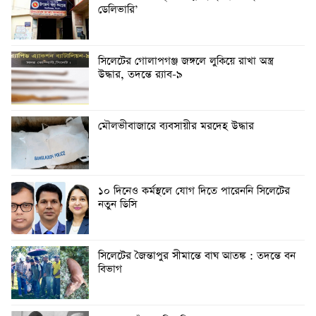
ডেলিভারি’
সিলেটের গোলাপগঞ্জ জঙ্গলে লুকিয়ে রাখা অস্ত্র
উদ্ধার, তদন্তে র‌্যাব-৯
মৌলভীবাজারে ব্যবসায়ীর মরদেহ উদ্ধার
১০ দিনেও কর্মস্থলে যোগ দিতে পারেননি সিলেটের
নতুন ডিসি
সিলেটের জৈন্তাপুর সীমান্তে বাঘ আতঙ্ক : তদন্তে বন
বিভাগ