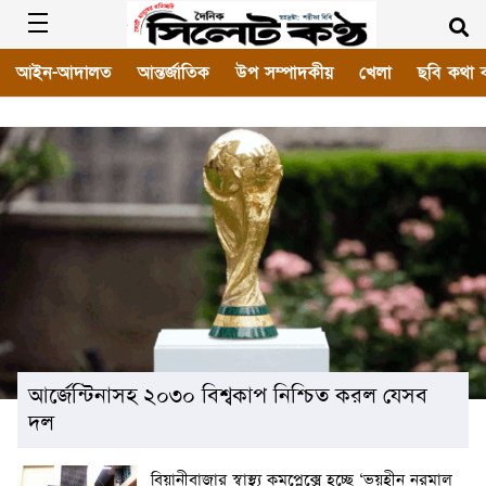
আইন-আদালত
আন্তর্জাতিক
উপ সম্পাদকীয়
খেলা
ছবি কথা 
আর্জেন্টিনাসহ ২০৩০ বিশ্বকাপ নিশ্চিত করল যেসব
দল
বিয়ানীবাজার স্বাস্থ্য কমপ্লেক্সে হচ্ছে ‘ভয়হীন নরমাল