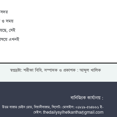
ট সদর
রণ ও সময়
য়েছে, সেই
এ বিষয়ে এখনই
স্বপ্নদ্রষ্টা: শরীফা বিবি, সম্পাদক ও প্রকাশক : আব্দুল খালিক
বানিজ্যিক কার্যালয় :
উত্তর বাজার মেইন রোড, বিয়ানীবাজার, সিলেট। মোবাইল: ০১৮১৯-৫৬৪৮৮১ ই-
মেইল: thedailysylhetkantha@gmail.com