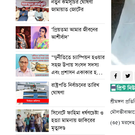
নতুন কর্মসূচির ঘোষণা
জামায়াত জোটের
‘প্রিয়তমা আমার জীবনের
আশীর্বাদ’
“দুর্নীতিতে চ্যাম্পিয়ন হওয়ার
সহজ উপায় সংসদ সদস্য
এবং প্রশাসন একাকার হয়ে
যাওয়া”
রাষ্ট্রপতি নির্বাচনের তারিখ
ঘোষণা
শ্রীমঙ্গল প্রতি
মৌলভীবাজারে
সিলেটে ফাহিমা ধর্ষণচেষ্টা ও
হত্যা মামলায় জাকিরের
(৩৫) মরদেহ 
মৃত্যুদণ্ড