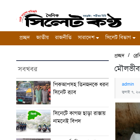
প্রচ্ছদ
জাতীয়
রাজনীতি
সারাদেশ
সিলেট বিভাগ
/
প্রচ্ছদ
ব্র
মৌলভীবা
সবখবর
পিকআপসহ তিনজনকে ধরল
admin
সিলেট র‌্যাব
জুলাই ৭, ২
সিলেটে কাগজ ছাড়া রাস্তায়
নামলেই বিপদ