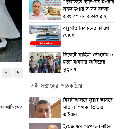
“দুর্নীতিতে চ্যাম্পিয়ন হওয়ার
সহজ উপায় সংসদ সদস্য
এবং প্রশাসন একাকার হয়ে
যাওয়া”
রাষ্ট্রপতি নির্বাচনের তারিখ
ঘোষণা
সিলেটে ফাহিমা ধর্ষণচেষ্টা ও
হত্যা মামলায় জাকিরের
মৃত্যুদণ্ড
ফ-
ফ
এই সপ্তাহের পাঠকপ্রিয়
বিয়ানীবাজারে জুয়ার আসরে
ব্দুল আজিজের
মাতাল শিক্ষক, ভিডিও
ভাইরাল
ইমেজ ধরে রেখেছেন নাহিদ