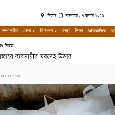
সিলেট
মঙ্গলবার , ৭ জুলাই ২০২৬
সম্পাদকীয়
খেলা
বিনোদন
স্বাস্থ্য
শিক্ষা
আন্তর্জাতিক
ধর্
েকিং নিউজ
জারে ব্যবসায়ীর মরদেহ উদ্ধার
০২৬ ৪:৪০ অপরাহ্ণ