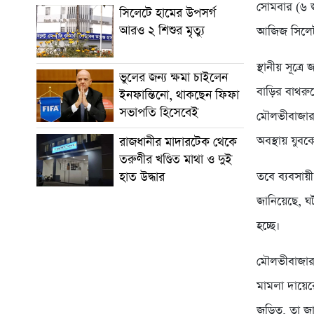
সোমবার (৬ জ
সিলেটে হামের উপসর্গ
আরও ২ শিশুর মৃত্যু
আজিজ সিলেট
স্থানীয় সূত্
ভুলের জন্য ক্ষমা চাইলেন
বাড়ির বাথর
ইনফান্তিনো, থাকছেন ফিফা
সভাপতি হিসেবেই
মৌলভীবাজার 
অবস্থায় যুবক
রাজধানীর মাদারটেক থেকে
তরুণীর খণ্ডিত মাথা ও দুই
তবে ব্যবসায়ী
হাত উদ্ধার
জানিয়েছে, ঘট
হচ্ছে।
মৌলভীবাজার
মামলা দায়েরে
জড়িত, তা জান