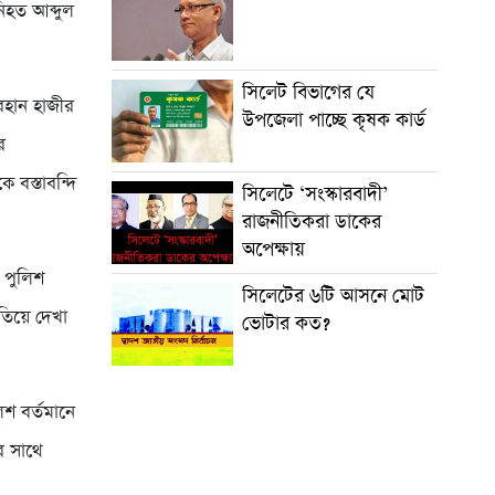
িহত আব্দুল
সিলেট বিভাগের যে
োবহান হাজীর
উপজেলা পাচ্ছে কৃষক কার্ড
ে
 বস্তাবন্দি
সিলেটে ‘সংস্কারবাদী’
রাজনীতিকরা ডাকের
অপেক্ষায়
া পুলিশ
সিলেটের ৬টি আসনে মোট
খতিয়ে দেখা
ভোটার কত?
শ বর্তমানে
এর সাথে