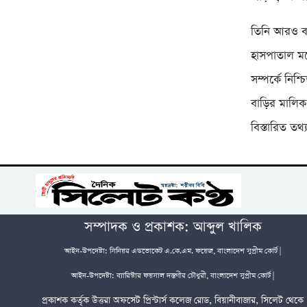
তিনি আরও বল
হাসপাতাল মর
সম্পর্কে নিশ
বাড়ির মালিক 
বিস্তারিত তথ্
সম্পাদক ও প্রকাশক: আব্দুল খালিক
আইন-উপদেষ্টা: সিনিয়র এডভোকেট এ.কে.এম. ফয়েজ, বাংলাদেশ সুপ্রীম কোর্ট |
আইন-উপদেষ্টা: ব্যারিস্টার ফয়সাল দস্তগীর চৌধুরী, বাংলাদেশ সুপ্রীম কোর্ট |
প্রকাশক কর্তৃক উত্তরা অফসেট প্রিন্টার্স কলেজ রোড, বিয়ানীবাজার, সিলেট থেকে