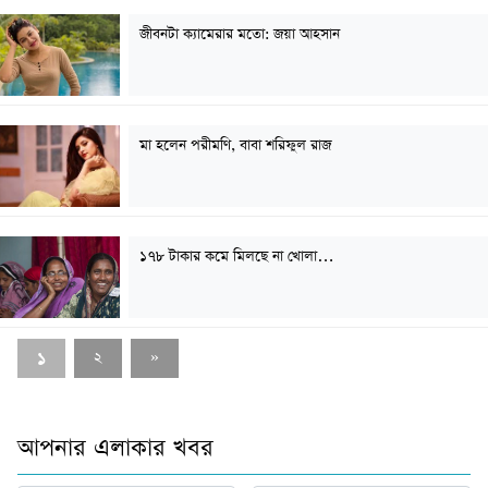
জীবনটা ক্যামেরার মতো: জয়া আহসান
মা হলেন পরীমণি, বাবা শরিফুল রাজ
১৭৮ টাকার কমে মিলছে না খোলা…
১
২
»
আপনার এলাকার খবর