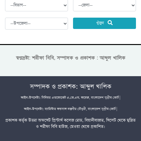
খুঁজুন
স্বপ্নদ্রষ্টা: শরীফা বিবি, সম্পাদক ও প্রকাশক : আব্দুল খালিক
সম্পাদক ও প্রকাশক: আব্দুল খালিক
আইন-উপদেষ্টা: সিনিয়র এডভোকেট এ.কে.এম. ফয়েজ, বাংলাদেশ সুপ্রীম কোর্ট |
আইন-উপদেষ্টা: ব্যারিস্টার ফয়সাল দস্তগীর চৌধুরী, বাংলাদেশ সুপ্রীম কোর্ট |
প্রকাশক কর্তৃক উত্তরা অফসেট প্রিন্টার্স কলেজ রোড, বিয়ানীবাজার, সিলেট থেকে মুদ্রিত
ও শরীফা বিবি হাউজ, মেওয়া থেকে প্রকাশিত।