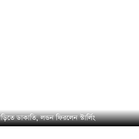
াড়িতে ডাকাতি, লন্ডন ফিরলেন স্টার্লিং