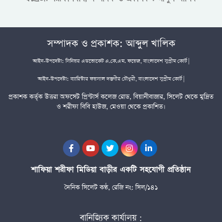
সম্পাদক ও প্রকাশক: আব্দুল খালিক
আইন-উপদেষ্টা: সিনিয়র এডভোকেট এ.কে.এম. ফয়েজ, বাংলাদেশ সুপ্রীম কোর্ট |
আইন-উপদেষ্টা: ব্যারিস্টার ফয়সাল দস্তগীর চৌধুরী, বাংলাদেশ সুপ্রীম কোর্ট |
প্রকাশক কর্তৃক উত্তরা অফসেট প্রিন্টার্স কলেজ রোড, বিয়ানীবাজার, সিলেট থেকে মুদ্রিত
ও শরীফা বিবি হাউজ, মেওয়া থেকে প্রকাশিত।
শাফিয়া শরীফা মিডিয়া বাড়ীর একটি সহযোগী প্রতিষ্ঠান
দৈনিক সিলেট কণ্ঠ, রেজি নং: সিল/১৪১
বানিজ্যিক কার্যালয় :