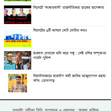
সিলেটে ‘সংস্কারবাদী’ রাজনীতিকরা ডাকের অপেক্ষায়
সিলেটের ৬টি আসনে মোট ভোটার কত?
ছাত্রদল নেতাকে গুলি করে পঙ্গু : সেই ওসির সম্পৃক্ততা
পায়নি পুলিশ
বিয়ানীবাজারে ছাত্রলীগ কর্মী জাবির আত্মগোপন রহস্য
ফাঁস: তোলপাড়
স্বপ্নদ্রষ্টা: শরীফা বিবি, সম্পাদক ও প্রকাশক : আব্দুল খালিক