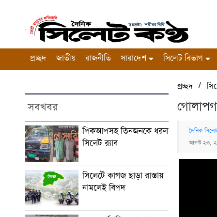
প্রচ্ছদ
জাতীয়
রাজনীতি
সারাদেশ
সিলেট বিভাগ
/
প্রচ্ছদ
সিল
গোলাপগঞ্
সবখবর
পিকআপসহ তিনজনকে ধরল
দৈনিক সিলেট
সিলেট র‌্যাব
আগস্ট ২৩, 
সিলেটে কাগজ ছাড়া রাস্তায়
নামলেই বিপদ