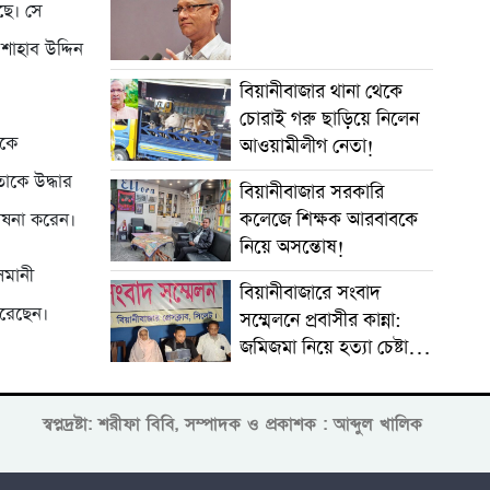
ছে। সে
াহাব উদ্দিন
বিয়ানীবাজার থানা থেকে
চোরাই গরু ছাড়িয়ে নিলেন
াকে
আওয়ামীলীগ নেতা!
াকে উদ্ধার
বিয়ানীবাজার সরকারি
কলেজে শিক্ষক আরবাবকে
ঘোষনা করেন।
নিয়ে অসন্তোষ!
সমানী
বিয়ানীবাজারে সংবাদ
করেছেন।
সম্মেলনে প্রবাসীর কান্না:
জমিজমা নিয়ে হত্যা চেষ্টার
অভিযোগ
স্বপ্নদ্রষ্টা: শরীফা বিবি, সম্পাদক ও প্রকাশক : আব্দুল খালিক