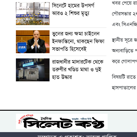
খবর পেয়ে রাত
সিলেটে হামের উপসর্গ
আরও ২ শিশুর মৃত্যু
পৌরসভার ২নং
এবং সিএনজি
ভুলের জন্য ক্ষমা চাইলেন
স্থানীয় সূত্
ইনফান্তিনো, থাকছেন ফিফা
সভাপতি হিসেবেই
অন্যবাড়িতে প
করে গোলাপগঞ্
রাজধানীর মাদারটেক থেকে
তরুণীর খণ্ডিত মাথা ও দুই
বিষয়টি রাতে
হাত উদ্ধার
হাসপাতালের 