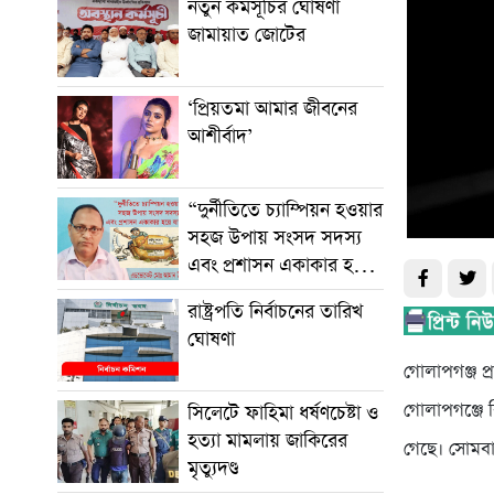
নতুন কর্মসূচির ঘোষণা
জামায়াত জোটের
‘প্রিয়তমা আমার জীবনের
আশীর্বাদ’
“দুর্নীতিতে চ্যাম্পিয়ন হওয়ার
সহজ উপায় সংসদ সদস্য
এবং প্রশাসন একাকার হয়ে
যাওয়া”
রাষ্ট্রপতি নির্বাচনের তারিখ
ঘোষণা
গোলাপগঞ্জ প্
গোলাপগঞ্জে 
সিলেটে ফাহিমা ধর্ষণচেষ্টা ও
হত্যা মামলায় জাকিরের
গেছে। সোমবা
মৃত্যুদণ্ড