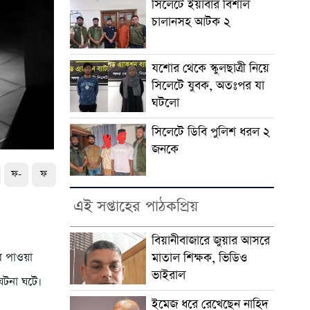
সিলেটে ইয়াবার বিশাল
চালানসহ আটক ২
যশোর থেকে স্কুলছাত্রী নিয়ে
সিলেটে যুবক, অতঃপর যা
ঘটলো
সিলেটে ডিবি পুলিশ ধরল ২
জনকে
ফ-
ফ
এই সপ্তাহের পাঠকপ্রিয়
বিয়ানীবাজারে জুয়ার আসরে
র পাওয়া
মাতাল শিক্ষক, ভিডিও
ভাইরাল
ঘটনা ঘটে।
ইমেজ ধরে রেখেছেন নাহিদ