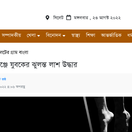
সিলেট
মঙ্গলবার , ২৩ আগস্ট ২০২২
সম্পাদকীয়
খেলা
বিনোদন
স্বাস্থ্য
শিক্ষা
আন্তর্জাতিক
ধর্
েটের গ্রাম বাংলা
জে যুবকের ঝুলন্ত লাশ উদ্ধার
 কন্ঠ
২০২২ ৪:০৬ অপরাহ্ণ