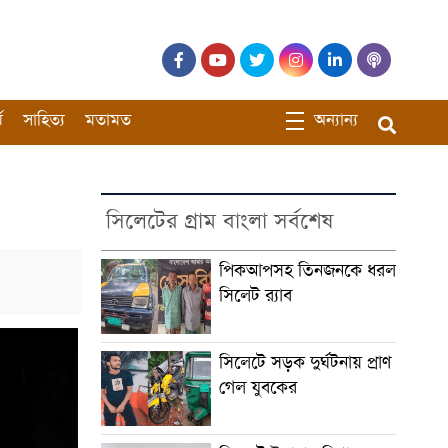
ম
সাহিত্য
মতামত
অন্যান্য
সিলেটের গ্রাম বাংলা সর্বশেষ
পিকআপসহ তিনজনকে ধরল
সিলেট র‌্যাব
সিলেটে সড়ক দুর্ঘটনায় প্রাণ
গেল যুবকের