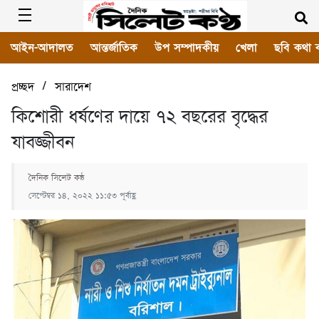
আইন-আদালত
আন্তর্জাতিক
উপ সম্পাদকীয়
খেলা
ছবি কথা 
/
প্রচ্ছদ
সারাদেশ
কিশোরী ধর্ষণের দায়ে ৭২ বছরের বৃদ্ধের
যাবজ্জীবন
দৈনিক সিলেট কন্ঠ
সেপ্টেম্বর ১৪, ২০২২ ১১:৫৩ পূর্বাহ্ণ