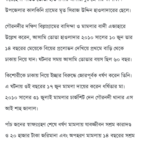
উপজেলার কালকিনি গ্রামের মৃত সিরাজ উদ্দিন হাওলাদারের ছেলে।
গৌরনদীর দক্ষিণ বিল্লাগ্রামের বা‌সিন্দা ও মামলার বাদী এজাহা‌রে
উল্লেখ করেন, আসামি তোতা হাওলাদার ২০১০ সালের ১০ জুন তার
১৪ বছরের মেয়েকে বিয়ের প্রলোভন দেখিয়ে প্রথমে বাড়ি থেকে
ঢাকায় নিয়ে যান। ঘটনার সময় আসামি তোতার বয়স ছিল ৬০ বছর।
কিশোরীকে ঢাকায় নিয়ে ইচ্ছার বিরুদ্ধে জোরপূর্বক ধর্ষণ করেন তিনি।
এ ঘটনায় ওই বছরের ১৭ জুন মামলা দায়ের করেন ধর্ষিতার মা।
২০১০ সালের ৩১ জুলাই মামলার চার্জশিট দেন গৌরনদী থানার এস
আই শাহ জালাল।
পাঁচ জনের স্বাক্ষ্যগ্রহণ শেষে ধর্ষণ মামলায় যাবজ্জীবন সশ্রম কারাদণ্ড
ও ২০ হাজার টাকা জরিমানা এবং অপহরণ মামলায় ১৪ বছরের সশ্রম