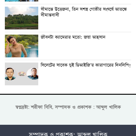
সীমান্তে উত্তেজনা, তিন সশস্ত্র গোষ্ঠীর সংঘর্ষে আতঙ্কে
সীমান্তবাসী
জীবনটা ক্যামেরার মতো: জয়া আহসান
সিলেটের সাবেক দুই ডিআইজি’র কারাগারের দিনলিপি!
স্বপ্নদ্রষ্টা: শরীফা বিবি, সম্পাদক ও প্রকাশক : আব্দুল খালিক
সম্পাদক ও প্রকাশক: আব্দুল খালিক