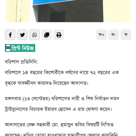
ফ+
ফ-
ফ
বরিশাল প্রতিনিধি:
বরিশালে ১৪ বছরের কিশোরীকে ধর্ষণের দায়ে ৭২ বছরের এক
বৃদ্ধকে যাবজ্জীবন কারাদণ্ড দিয়েছেন আদালত।
মঙ্গলবার (১৩ সেপ্টেম্বর) বরিশালের নারী ও শিশু নির্যাতন দমন
ট্রাইব্যুনালের বিচারক ইয়ারব হোসেন এ রায় ঘোষণা ক‌রেন।
আদালতের বেঞ্চ সহকারী মো. হুমায়ুন কবির বিষয়টি নিশ্চিত
করেছেন। দণ্ডিত তোতা হাওলাদার মাদারীপুর জেলার কালকিনি