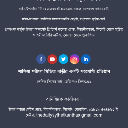
আইন-উপদেষ্টা: সিনিয়র এডভোকেট এ.কে.এম. ফয়েজ, বাংলাদেশ সুপ্রীম কোর্ট |
আইন-উপদেষ্টা: ব্যারিস্টার ফয়সাল দস্তগীর চৌধুরী, বাংলাদেশ সুপ্রীম কোর্ট |
প্রকাশক কর্তৃক উত্তরা অফসেট প্রিন্টার্স কলেজ রোড, বিয়ানীবাজার, সিলেট থেকে মুদ্রিত
ও শরীফা বিবি হাউজ, মেওয়া থেকে প্রকাশিত।
শাফিয়া শরীফা মিডিয়া বাড়ীর একটি সহযোগী প্রতিষ্ঠান
দৈনিক সিলেট কণ্ঠ, রেজি নং: সিল/১৪১
বানিজ্যিক কার্যালয় :
উত্তর বাজার মেইন রোড, বিয়ানীবাজার, সিলেট। মোবাইল: ০১৮১৯-৫৬৪৮৮১ ই-
মেইল: thedailysylhetkantha@gmail.com