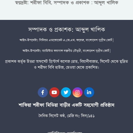
স্বপ্নদ্রষ্টা: শরীফা বিবি, সম্পাদক ও প্রকাশক : আব্দুল খালিক
সম্পাদক ও প্রকাশক: আব্দুল খালিক
আইন-উপদেষ্টা: সিনিয়র এডভোকেট এ.কে.এম. ফয়েজ, বাংলাদেশ সুপ্রীম কোর্ট |
আইন-উপদেষ্টা: ব্যারিস্টার ফয়সাল দস্তগীর চৌধুরী, বাংলাদেশ সুপ্রীম কোর্ট |
প্রকাশক কর্তৃক উত্তরা অফসেট প্রিন্টার্স কলেজ রোড, বিয়ানীবাজার, সিলেট থেকে মুদ্রিত
ও শরীফা বিবি হাউজ, মেওয়া থেকে প্রকাশিত।
শাফিয়া শরীফা মিডিয়া বাড়ীর একটি সহযোগী প্রতিষ্ঠান
দৈনিক সিলেট কণ্ঠ, রেজি নং: সিল/১৪১