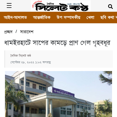
আইন-আদালত
আন্তর্জাতিক
উপ সম্পাদকীয়
খেলা
ছবি কথা 
/
প্রচ্ছদ
সারাদেশ
ধামইরহাটে সাপের কামড়ে প্রাণ গেল গৃহবধূর
দৈনিক সিলেট কন্ঠ
সেপ্টেম্বর ২৮, ২০২২ ১:০২ অপরাহ্ণ