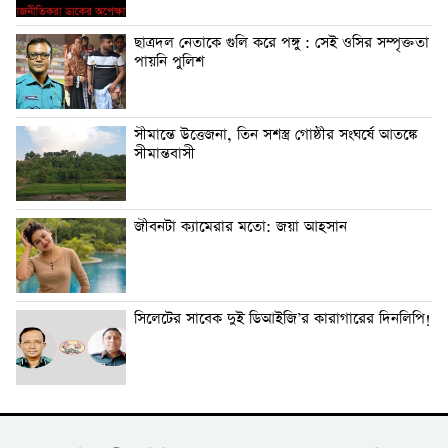
ছাত্রদল নেতাকে গুলি করে পঙ্গু : সেই ওসির সম্পৃক্ততা
পায়নি পুলিশ
সীমান্তে উত্তেজনা, তিন সশস্ত্র গোষ্ঠীর সংঘর্ষে আতঙ্কে
সীমান্তবাসী
জীবনটা ক্যামেরার মতো: জয়া আহসান
সিলেটের সাবেক দুই ডিআইজি’র কারাগারের দিনলিপি!