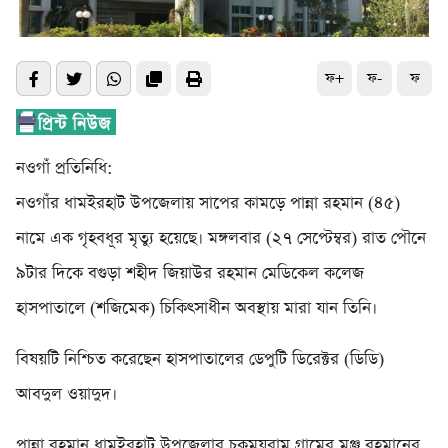
ফ+
ফ-
ফ
নওগাঁ প্রতিনিধি:
নওগাঁর ধামইরহাট উপজেলায় সাপের কামড়ে পান্না রহমান (৪৫)
নামে এক গৃহবধূর মৃত্যু হয়েছে। মঙ্গলবার (২৭ সেপ্টেম্বর) রাত পৌনে
৯টার দিকে বগুড়া শহীদ জিয়াউর রহমান মেডিকেল কলেজ
হাসপাতালে (শজিমেক) চিকিৎসাধীন অবস্থায় মারা যান তিনি।
বিষয়টি নিশ্চিত করেছেন হাসপাতালের ডেপুটি ডিরেক্টর (ডিডি)
আবদুল ওয়াদুদ।
পান্না রহমান ধামইরহাট উপজেলার চকময়রাম গ্রামের মঞ্জু রহমানের