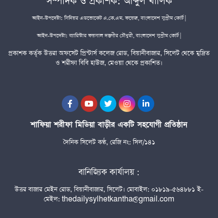
সম্পাদক ও প্রকাশক: আব্দুল খালিক
আইন-উপদেষ্টা: সিনিয়র এডভোকেট এ.কে.এম. ফয়েজ, বাংলাদেশ সুপ্রীম কোর্ট |
আইন-উপদেষ্টা: ব্যারিস্টার ফয়সাল দস্তগীর চৌধুরী, বাংলাদেশ সুপ্রীম কোর্ট |
প্রকাশক কর্তৃক উত্তরা অফসেট প্রিন্টার্স কলেজ রোড, বিয়ানীবাজার, সিলেট থেকে মুদ্রিত
ও শরীফা বিবি হাউজ, মেওয়া থেকে প্রকাশিত।
শাফিয়া শরীফা মিডিয়া বাড়ীর একটি সহযোগী প্রতিষ্ঠান
দৈনিক সিলেট কণ্ঠ, রেজি নং: সিল/১৪১
বানিজ্যিক কার্যালয় :
উত্তর বাজার মেইন রোড, বিয়ানীবাজার, সিলেট। মোবাইল: ০১৮১৯-৫৬৪৮৮১ ই-
মেইল: thedailysylhetkantha@gmail.com