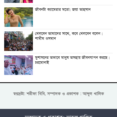
জীবনটা ক্যামেরার মতো: জয়া আহসান
খেলবেন আমাদের সাথে, কবে খেলবেন বলেন :
শামীম ওসমান
সুশাসনের অভাবে মানুষ অসহায় জীবনযাপন করছে :
চরমোনাই
স্বপ্নদ্রষ্টা: শরীফা বিবি, সম্পাদক ও প্রকাশক : আব্দুল খালিক