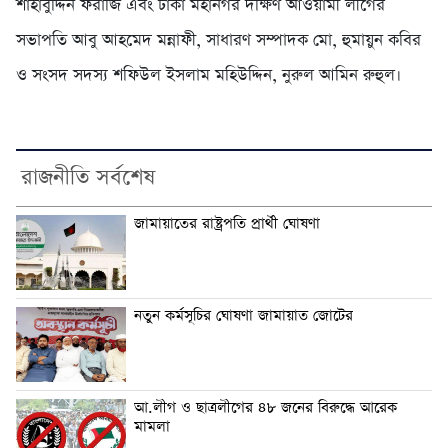
শাহাবুদ্দিন ফরাজি এবং ঢাকা মহানগর দক্ষিণ আওয়ামী লীগের
সভাপতি আবু আহমেদ মন্নাফী, সাধারণ সম্পাদক মো, হুমায়ুন কবির
ও সংসদ সদস্য শফিউল ইসলাম মহিউদ্দিন, নুরুল আমিন রুহুল।
রাজনীতি সর্বশেষ
জামায়াতের রাষ্ট্রপতি প্রার্থী ঘোষণা
নতুন কর্মসূচির ঘোষণা জামায়াত জোটের
আ.লীগ ও ছাত্রলীগের ৪৮ জনের বিরুদ্ধে আরেক
মামলা