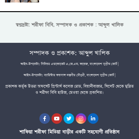
স্বপ্নদ্রষ্টা: শরীফা বিবি, সম্পাদক ও প্রকাশক : আব্দুল খালিক
সম্পাদক ও প্রকাশক: আব্দুল খালিক
আইন-উপদেষ্টা: সিনিয়র এডভোকেট এ.কে.এম. ফয়েজ, বাংলাদেশ সুপ্রীম কোর্ট |
আইন-উপদেষ্টা: ব্যারিস্টার ফয়সাল দস্তগীর চৌধুরী, বাংলাদেশ সুপ্রীম কোর্ট |
প্রকাশক কর্তৃক উত্তরা অফসেট প্রিন্টার্স কলেজ রোড, বিয়ানীবাজার, সিলেট থেকে মুদ্রিত
ও শরীফা বিবি হাউজ, মেওয়া থেকে প্রকাশিত।
শাফিয়া শরীফা মিডিয়া বাড়ীর একটি সহযোগী প্রতিষ্ঠান