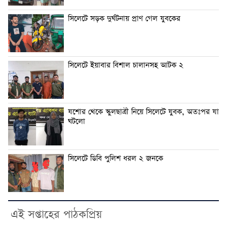
সিলেটে সড়ক দুর্ঘটনায় প্রাণ গেল যুবকের
সিলেটে ইয়াবার বিশাল চালানসহ আটক ২
যশোর থেকে স্কুলছাত্রী নিয়ে সিলেটে যুবক, অতঃপর যা
ঘটলো
সিলেটে ডিবি পুলিশ ধরল ২ জনকে
এই সপ্তাহের পাঠকপ্রিয়