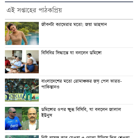
এই সপ্তাহের পাঠকপ্রিয়
জীবনটা ক্যামেরার মতো: জয়া আহসান
বিসিবির সিদ্ধান্তে যা বললেন ডমিঙ্গো
বাংলাদেশের মতো রোমাঞ্চকর জয় পেল ভারত-
পাকিস্তানও
ডমিঙ্গোর ওপর ক্ষুব্ধ বিসিবি, যা বললেন জালাল
ইউনুস