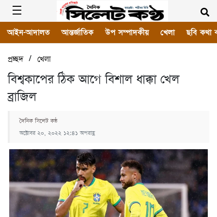
আইন-আদালত
আন্তর্জাতিক
উপ সম্পাদকীয়
খেলা
ছবি কথা 
/
প্রচ্ছদ
খেলা
বিশ্বকাপের ঠিক আগে বিশাল ধাক্কা খেল
ব্রাজিল
দৈনিক সিলেট কন্ঠ
অক্টোবর ২০, ২০২২ ১২:৪১ অপরাহ্ণ