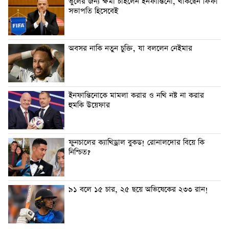
ভুলের জন্য ক্ষমা চাইলেন ইনফান্তিনো, থাকছেন ফিফা
সভাপতি হিসেবেই
অবসর নাকি নতুন চুক্তি, যা বললেন নেইমার
ইনফান্তিনোকে মামলা করার ও নথি নষ্ট না করার
হুমকি উয়েফার
ফুনচালের ক্যাথিড্রাল বুকড! রোনালদোর বিয়ে কি
নিশ্চিত?
৯১ বলে ১৫ চার, ২৫ ছয়ে অভিষেকের ২৩৩ রান!