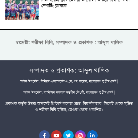
নিউ বয়েজ ক্লাব মেওয়া ৩ গোলা উড়িয়ে দিল শেওলা
স্পোর্টিং ক্লাবকে
স্বপ্নদ্রষ্টা: শরীফা বিবি, সম্পাদক ও প্রকাশক : আব্দুল খালিক
সম্পাদক ও প্রকাশক: আব্দুল খালিক
আইন-উপদেষ্টা: সিনিয়র এডভোকেট এ.কে.এম. ফয়েজ, বাংলাদেশ সুপ্রীম কোর্ট |
আইন-উপদেষ্টা: ব্যারিস্টার ফয়সাল দস্তগীর চৌধুরী, বাংলাদেশ সুপ্রীম কোর্ট |
প্রকাশক কর্তৃক উত্তরা অফসেট প্রিন্টার্স কলেজ রোড, বিয়ানীবাজার, সিলেট থেকে মুদ্রিত
ও শরীফা বিবি হাউজ, মেওয়া থেকে প্রকাশিত।