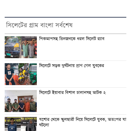
সিলেটের গ্রাম বাংলা সর্বশেষ
পিকআপসহ তিনজনকে ধরল সিলেট র‌্যাব
সিলেটে সড়ক দুর্ঘটনায় প্রাণ গেল যুবকের
সিলেটে ইয়াবার বিশাল চালানসহ আটক ২
যশোর থেকে স্কুলছাত্রী নিয়ে সিলেটে যুবক, অতঃপর যা
ঘটলো