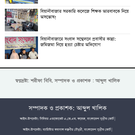
বিয়ানীবাজার সরকারি কলেজে শিক্ষক আরবাবকে নিয়ে
অসন্তোষ!
বিয়ানীবাজারে সংবাদ সম্মেলনে প্রবাসীর কান্না:
জমিজমা নিয়ে হত্যা চেষ্টার অভিযোগ
স্বপ্নদ্রষ্টা: শরীফা বিবি, সম্পাদক ও প্রকাশক : আব্দুল খালিক
সম্পাদক ও প্রকাশক: আব্দুল খালিক
আইন-উপদেষ্টা: সিনিয়র এডভোকেট এ.কে.এম. ফয়েজ, বাংলাদেশ সুপ্রীম কোর্ট |
আইন-উপদেষ্টা: ব্যারিস্টার ফয়সাল দস্তগীর চৌধুরী, বাংলাদেশ সুপ্রীম কোর্ট |