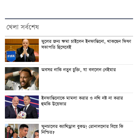
খেলা সর্বশেষ
ভুলের জন্য ক্ষমা চাইলেন ইনফান্তিনো, থাকছেন ফিফা
সভাপতি হিসেবেই
অবসর নাকি নতুন চুক্তি, যা বললেন নেইমার
ইনফান্তিনোকে মামলা করার ও নথি নষ্ট না করার
হুমকি উয়েফার
ফুনচালের ক্যাথিড্রাল বুকড! রোনালদোর বিয়ে কি
নিশ্চিত?