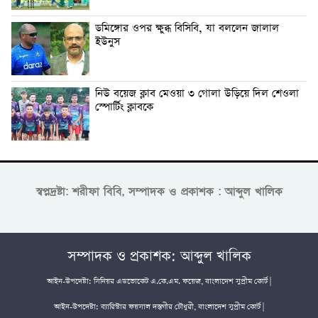
ডমিঙ্গোর ওপর ক্ষুব্ধ বিসিবি, যা বললেন জালাল
ইউনুস
নিউ বয়েজ ক্লাব মেওয়া ৩ গোলা উড়িয়ে দিল শেওলা
স্পোর্টিং ক্লাবকে
স্বপ্নদ্রষ্টা: শরীফা বিবি, সম্পাদক ও প্রকাশক : আব্দুল খালিক
সম্পাদক ও প্রকাশক: আব্দুল খালিক
আইন-উপদেষ্টা: সিনিয়র এডভোকেট এ.কে.এম. ফয়েজ, বাংলাদেশ সুপ্রীম কোর্ট |
আইন-উপদেষ্টা: ব্যারিস্টার ফয়সাল দস্তগীর চৌধুরী, বাংলাদেশ সুপ্রীম কোর্ট |