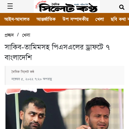
আইন-আদালত
আন্তর্জাতিক
উপ সম্পাদকীয়
খেলা
ছবি কথা 
/
প্রচ্ছদ
খেলা
সাকিব-তামিমসহ পিএসএলের ড্রাফটে ৭
বাংলাদেশি
দৈনিক সিলেট কন্ঠ
নভেম্বর ৫, ২০২২ ৭:২০ অপরাহ্ণ