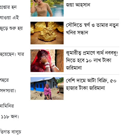
জয়া আহসান
েপ্তার হন
 যাওয়া এই
সৌদিতে স্বর্ণ ও তামার নতুন
জুড়ে শুরু হয়
খনির সন্ধান
কুমারীত্ব প্রমাণে ব্যর্থ নববধূ!
হয়েছেন। যার
দিতে হবে ১০ লাখ টাকা
জরিমানা
 শহরে
বেশি দামে আটা বিক্রি, ৫০
হাজার টাকা জরিমানা
সদস্যরা।
া আমিনির
ছেন ১১৮ জন।
াতিগত বালুচ