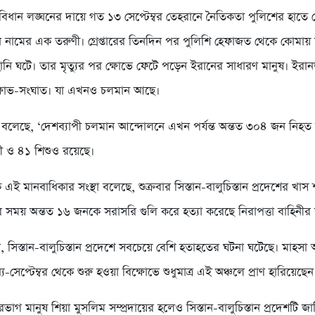
িধান লঙ্ঘনের দায়ে গত ১৩ সেপ্টেম্বর তেহরানে নৈতিকতা পুলিশের হাতে গ্র
 নামের এক তরুণী। গ্রেপ্তারের তিনদিন পর পুলিশি হেফাজত থেকে কোমায়
হানি ঘটে। তার মৃত্যুর পর ক্ষোভে ফেটে পড়েন ইরানের সাধারণ মানুষ। ইরান
িক্ষোভ-সংঘাত। যা এখনও চলমান আছে।
েছে, ‘দেশব্যাপী চলমান আন্দোলনে এখন পর্যন্ত অন্তত ৩০৪ জন নিহত 
রী ও ৪১ শিশুও রয়েছে।
 এই মানবাধিকার সংস্থা বলেছে, শুক্রবার সিস্তান-বালুচিস্তান প্রদেশের খাস
র সময় অন্তত ১৬ জনকে সরাসরি গুলি করে হত্যা করেছে নিরাপত্তা বাহিনীর 
বি, সিস্তান-বালুচিস্তান প্রদেশে সবচেয়ে বেশি হতাহতের ঘটনা ঘটেছে। মাহস
ধ্য-সেপ্টেম্বর থেকে শুরু হওয়া বিক্ষোভে শুধুমাত্র এই অঞ্চলে প্রাণ হারিয়ে
ভাগ মানুষ শিয়া মুসলিম সম্প্রদায়ের হলেও সিস্তান-বালুচিস্তান প্রদেশটি জ