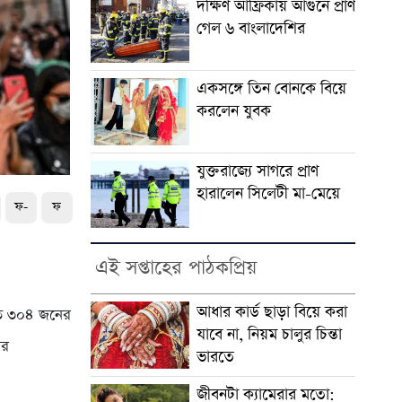
দক্ষিণ আফ্রিকায় আগুনে প্রাণ
গেল ৬ বাংলাদেশির
একসঙ্গে তিন বোনকে বিয়ে
করলেন যুবক
যুক্তরাজ্যে সাগরে প্রাণ
হারালেন সিলেটী মা-মেয়ে
ফ-
ফ
এই সপ্তাহের পাঠকপ্রিয়
আধার কার্ড ছাড়া বিয়ে করা
ন্তত ৩০৪ জনের
যাবে না, নিয়ম চালুর চিন্তা
ের
ভারতে
জীবনটা ক্যামেরার মতো: