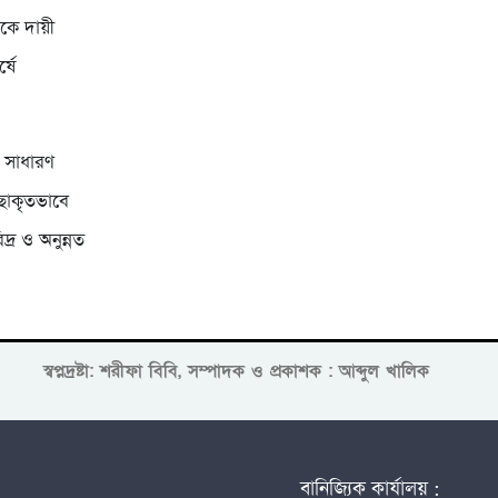
ীকে দায়ী
্ষে
র সাধারণ
ছাকৃতভাবে
র ও অনুন্নত
স্বপ্নদ্রষ্টা: শরীফা বিবি, সম্পাদক ও প্রকাশক : আব্দুল খালিক
বানিজ্যিক কার্যালয় :