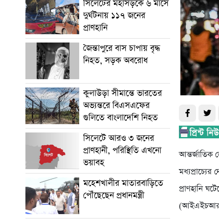
সিলেটের মহাসড়কে ৬ মাসে
দুর্ঘটনায় ১১৭ জনের
প্রাণহানি
জৈন্তাপুরে বাস চাপায় বৃদ্ধ
নিহত, সড়ক অবরোধ
কুলাউড়া সীমান্তে ভারতের
অভ্যন্তরে বিএসএফের
গুলিতে বাংলাদেশি নিহত
সিলেটে আরও ৩ জনের
প্রাণহানী, পরিস্থিতি এখনো
আন্তর্জাতিক ড
ভয়াবহ
মধ্যপ্রাচ্যে
মহেশখালীর মাতারবাড়িতে
প্রাণহানি ঘট
পৌঁছেছেন প্রধানমন্ত্রী
(আইএইচআর) 