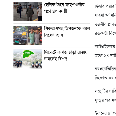
হেলিকপ্টারে মহেশখালীর
হিজাব পরার ব
পথে প্রধানমন্ত্রী
মাহসা আমিনি
তরুণীর প্রাণ
পিকআপসহ তিনজনকে ধরল
রক্তক্ষয়ী ব
সিলেট র‌্যাব
আইএইচআর বল
সিলেটে কাগজ ছাড়া রাস্তায়
মধ্যে ২৪ না
নামলেই বিপদ
নরওয়েভিত্তিক
বিক্ষোভ করা
সংস্থাটির দা
মৃত্যুর পর ম
ইরানের বেশির