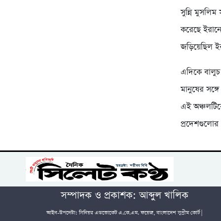
সুন্নি মুসলি
করেছে ইরানের
জড়িয়েছিল ইর
এদিকে বালুচ
মানুষের সঙ্
এই অঞ্চলটিক
প্রদেশগুলোর 
সম্পাদক ও প্রকাশক: আব্দুল খালিক
আইন-উপদেষ্টা: সিনিয়র এডভোকেট এ.কে.এম. ফয়েজ, বাংলাদেশ সুপ্রীম কোর্ট |