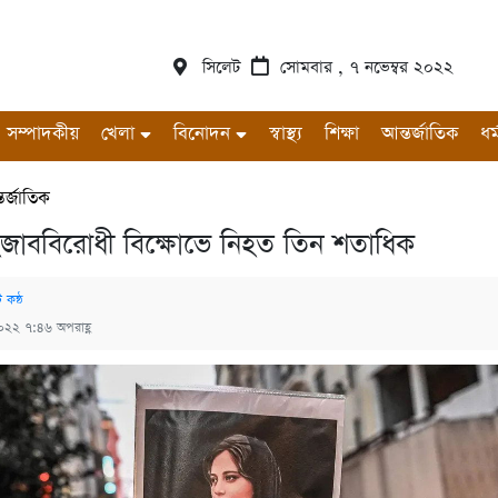
সিলেট
সোমবার , ৭ নভেম্বর ২০২২
সম্পাদকীয়
খেলা
বিনোদন
স্বাস্থ্য
শিক্ষা
আন্তর্জাতিক
ধর্
তর্জাতিক
িজাববিরোধী বিক্ষোভে নিহত তিন শতাধিক
 কন্ঠ
২০২২ ৭:৪৬ অপরাহ্ণ