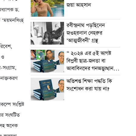
জয়া আহসান
অধ্যাপক ড.
ৃত ‘ময়মনসিংহ
রবীন্দ্রনাথ পড়ছিলেন
জওহরলাল নেহরুর
‘আত্মজীবনী’ গ্রন্থ
পরিবেশ,
“ ২০২৪ এর ৫ই আগষ্ট
ী ও
বিপ্লবী ছাত্র-জনতা বা
-সংগ্রাম,
আবাবিলদের গনঅভ্যুত্থান তা
কি ধরে রাখা সম্ভব?
শনাক্তকরণ
অভিশপ্ত শিক্ষা পদ্ধতি কি
সংশোধন করা যায় না?
্পে সংশ্লিষ্ট
ওপর সংঘটিত
িধনসহ অনেক