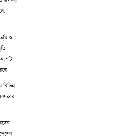
ও জলমগ্ন
লে,
টভূমি ও
ৃতি
 অংশটি
েছে।
 বিভিন্ন
 আলবদরের
ারদের
াদেশের