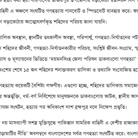
কে হত্যা করা হয়। বরিশালের উজিরপুর উপজেলার বড়াকোঠা ইউনিয়ন বিল 
হিনী এ অঞ্চলে সংঘটিত গণহত্যায় গানবোট ও স্পিডবোট ব্যবহার করে। ফ
ালীন বড়াকোঠায় আত্মোৎসর্গকৃত শহিদের পরিচয় জানা যায়নি।
লিক অবস্থান, স্থানটির তত্কালীন অবস্থা, পরিপার্শ্ব, গণহত্যা-নির্যাতনের প
শহিদের জীবনী, গণহত্যা-নির্যাতনকারীর পরিচয়, সংশ্লিষ্ট জীবন-সংগ্রাম, স্ম
্রয়াস ও মূল্যায়নের ভিত্তিতে ‘ময়মনসিংহ জেলা পরিষদ ডাকবাংলো গণহত্যা’
ই অংশের শেষে ১৫ জন শহিদের শনাক্তকরণ তালিকা ও তথ্যাদি সংযোজিত হয়
ত্যায় কয়েকটি বৈশিষ্ট্য লক্ষণীয়। এগুলো হচ্ছে, শহিদের তালিকায় সমাজের
ার অন্তর্ভুক্তি, ধর্ম-বর্ণ নির্বিশেষে মানুষজনকে ডাকবাংলোয় আটক, স্থানীয়
যজ্ঞ সংঘটন, হত্যার পর অধিকাংশ লাশ ব্রহ্মপুত্র নদে নিক্ষেপ প্রভৃতি।
য় মাসব্যাপী সশস্ত্র মুক্তিযুদ্ধে পাকিস্তান সামরিক বাহিনী এ দেশীয় রাজাক
ড়ামাটির নীতি’ অবলম্বনে বাংলাদেশের সর্বত্র গণহত্যা সংঘটিত করে। বাংল