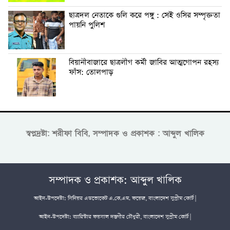
ছাত্রদল নেতাকে গুলি করে পঙ্গু : সেই ওসির সম্পৃক্ততা
পায়নি পুলিশ
বিয়ানীবাজারে ছাত্রলীগ কর্মী জাবির আত্মগোপন রহস্য
ফাঁস: তোলপাড়
স্বপ্নদ্রষ্টা: শরীফা বিবি, সম্পাদক ও প্রকাশক : আব্দুল খালিক
সম্পাদক ও প্রকাশক: আব্দুল খালিক
আইন-উপদেষ্টা: সিনিয়র এডভোকেট এ.কে.এম. ফয়েজ, বাংলাদেশ সুপ্রীম কোর্ট |
আইন-উপদেষ্টা: ব্যারিস্টার ফয়সাল দস্তগীর চৌধুরী, বাংলাদেশ সুপ্রীম কোর্ট |