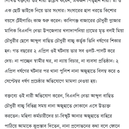
লিখিত বক্তব্যে ওই নারী উল্লেখ করেন, একজন পিতৃহীন নারী। মা ও
এক ছোট ভাইকে নিয়ে তার সংসার। সংসারের হাল ধরতে কিশোর
বয়সে টেইলারিং কাজ শুরু করেন। কালিগঞ্জ বাজারের চৌধুরী প্লাজার
মালিক বিএনপি নেতা উপজেলার খলাদাপনিয়া গ্রামের মৃত বলই মিয়া
চৌধুরীর ছেলে আব্দুল বাছিত চৌধুরী বাচ্চু কর্তৃক তিনি ধর্ষণের শিকার
হন। গত বছরের ২ এপ্রিল ওই ঘটনায় তার সব ওলট-পালট করে
দেয়। না পাচ্ছেন স্বামীর ঘর, না ন্যায় বিচার, না ব্যবসা প্রতিষ্ঠান। ২
এপ্রিল ধর্ষণের ঘটনার পর থানা পুলিশ নানা অজুহাতে বিলম্ব করে ৩
সেপ্টেম্বর ধর্ষণ প্রচেষ্ঠার অভিযোগে মামলা নেওয়া হয়।
বক্তব্যে ওই নারী অভিযোগ করেন, বিএনপি নেতা আব্দুল বাছিত
চৌধুরী বাচ্চু বিভিন্ন সময় নানা অজুহাতে দোকানে এসে উত্যক্ত
করতেন। মহিলা কর্মচারীদের চা-বিস্কুট আনার অজুহাতে বাহিরে
পাঠিয়ে আমাকে কুপ্রস্তাব দিতেন, নানা প্রলোভনের কথা বলে ফোনে