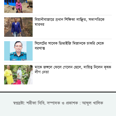
বিয়ানীবাজারে প্রধান শিক্ষিকা লাঞ্ছিত, সভাপতিকে
মারধর
সিলেটের সাবেক ডিআইজি মিজানকে চাকরি থেকে
বরখাস্ত
মাকে জঙ্গলে ফেলে গেলেন ছেলে, দায়িত্ব নিলেন কৃষক
লীগ নেতা
স্বপ্নদ্রষ্টা: শরীফা বিবি, সম্পাদক ও প্রকাশক : আব্দুল খালিক