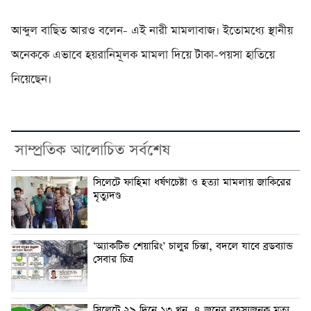
আব্দুল বাছিত আরও বলেন- এই নারী মামলাবাজ। ইতোমধ্যে স্থানীয়
অনেককে এভাবে হয়রানিমূলক মামলা দিয়ে টাকা-পয়সা হাতিয়ে
নিয়েছেন।
সাম্প্রতিক আলোচিত সর্বশেষ
সিলেটে ফাহিমা ধর্ষণচেষ্টা ও হত্যা মামলায় জাকিরের
মৃত্যুদণ্ড
‘অ্যাকটিভ শেয়ারিং’ চালুর চিন্তা, বদলে যাবে ব্রডব্যান্ড
সেবার চিত্র
সিলেটে ২৯ দিনে ১৩ খুন, ৪ জনের রহস্যজনক মৃত্যু