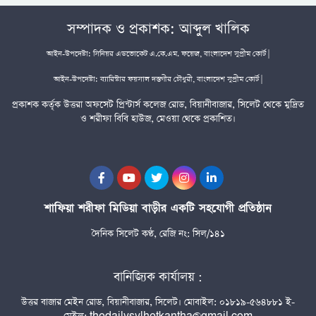
সম্পাদক ও প্রকাশক: আব্দুল খালিক
আইন-উপদেষ্টা: সিনিয়র এডভোকেট এ.কে.এম. ফয়েজ, বাংলাদেশ সুপ্রীম কোর্ট |
আইন-উপদেষ্টা: ব্যারিস্টার ফয়সাল দস্তগীর চৌধুরী, বাংলাদেশ সুপ্রীম কোর্ট |
প্রকাশক কর্তৃক উত্তরা অফসেট প্রিন্টার্স কলেজ রোড, বিয়ানীবাজার, সিলেট থেকে মুদ্রিত
ও শরীফা বিবি হাউজ, মেওয়া থেকে প্রকাশিত।
শাফিয়া শরীফা মিডিয়া বাড়ীর একটি সহযোগী প্রতিষ্ঠান
দৈনিক সিলেট কণ্ঠ, রেজি নং: সিল/১৪১
বানিজ্যিক কার্যালয় :
উত্তর বাজার মেইন রোড, বিয়ানীবাজার, সিলেট। মোবাইল: ০১৮১৯-৫৬৪৮৮১ ই-