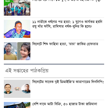
১১ নারীকে ধর্ষণের পর হত্যা: ১ যুগেও কার্যকর হয়নি
রসু খাঁর ফাঁসি, রামিসার ধর্ষক-খুনির কি হবে?
সিলেটে শিশু ফাহিমা হত্যা, ‘চাচা’ জাকির গ্রেফতার
এই সপ্তাহের পাঠকপ্রিয়
সিলেটের সাবেক দুই ডিআইজি’র কারাগারের দিনলিপি!
বেশি দামে আটা বিক্রি, ৫০ হাজার টাকা জরিমানা