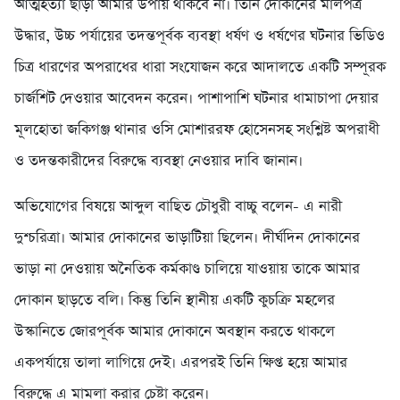
আত্মহত্যা ছাড়া আমার উপায় থাকবে না। তিনি দোকানের মালপত্র
উদ্ধার, উচ্চ পর্যায়ের তদন্তপূর্বক ব্যবস্থা ধর্ষণ ও ধর্ষণের ঘটনার ভিডিও
চিত্র ধারণের অপরাধের ধারা সংযোজন করে আদালতে একটি সম্পূরক
চার্জশিট দেওয়ার আবেদন করেন। পাশাপাশি ঘটনার ধামাচাপা দেয়ার
মূলহোতা জকিগঞ্জ থানার ওসি মোশাররফ হোসেনসহ সংশ্লিষ্ট অপরাধী
ও তদন্তকারীদের বিরুদ্ধে ব্যবস্থা নেওয়ার দাবি জানান।
অভিযোগের বিষয়ে আব্দুল বাছিত চৌধুরী বাচ্চু বলেন- এ নারী
দুশ্চরিত্রা। আমার দোকানের ভাড়াটিয়া ছিলেন। দীর্ঘদিন দোকানের
ভাড়া না দেওয়ায় অনৈতিক কর্মকাণ্ড চালিয়ে যাওয়ায় তাকে আমার
দোকান ছাড়তে বলি। কিন্তু তিনি স্থানীয় একটি কুচক্রি মহলের
উস্কানিতে জোরপূর্বক আমার দোকানে অবস্থান করতে থাকলে
একপর্যায়ে তালা লাগিয়ে দেই। এরপরই তিনি ক্ষিপ্ত হয়ে আমার
বিরুদ্ধে এ মামলা করার চেষ্টা করেন।