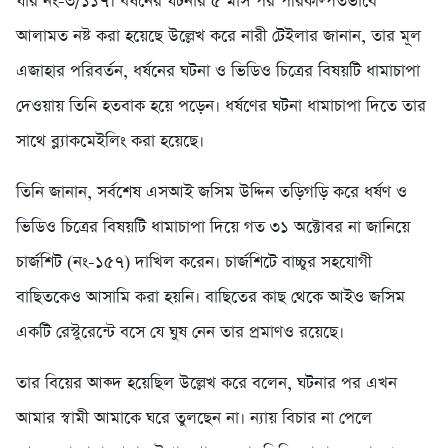
যার নং-৩/১১৭। ধর্ষনের ঘটনার ৫ মাস পর পরিকল্পিতভাবে
আলামত নষ্ট করা হয়েছে উল্লেখ করে নারী টেইলার জানান, তার মূল
এজাহার পরিবর্তন, ধর্ষনের ঘটনা ও ভিডিও চিত্রের বিষয়টি ধামাচাপা
দেওয়ায় তিনি হতবাক হয়ে পড়েন। ধর্ষণের ঘটনা ধামাচাপা দিতে তার
সাথে ব্ল্যাকমেইলিং করা হয়েছে।
তিনি জানান, সর্বশেষ এসআই জসিম উদ্দিন তড়িগড়ি করে ধর্ষণ ও
ভিডিও চিত্রের বিষয়টি ধামাচাপা দিয়ে গত ৩১ অক্টোবর না জানিয়ে
চার্জশিট (নং-১৫৭) দাখিল করেন। চার্জশিটে বাচ্চুর সহযোগী
বাছিতকেও আসামি করা হয়নি। বাছিতের কাছ থেকে আইও জসিম
একটি রেস্টুরেন্টে বসে যে ঘুষ নেন তার প্রমাণও রয়েছে।
তার বিয়ের আক্দ হয়েছিল উল্লেখ করে বলেন, ঘটনার পর এখন
আমার স্বামী আমাকে ঘরে তুলছেন না। ন্যায় বিচার না পেলে