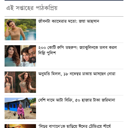
এই সপ্তাহের পাঠকপ্রিয়
জীবনটা ক্যামেরার মতো: জয়া আহসান
২০০ কোটি রুপি তছরুপ: জ্যাকুলিনকে তলব করল
দিল্লি পুলিশ
অনুমতি মিলল, ১৮ নভেম্বর ঢাকায় আসছেন নোরা
বেশি দামে আটা বিক্রি, ৫০ হাজার টাকা জরিমানা
‘লিচুর বাগানে’কে ছাড়িয়ে ঈদের ট্রেন্ডিংয়ে শীর্ষে