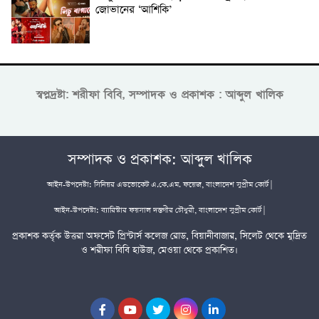
জোভানের ‘আশিকি’
স্বপ্নদ্রষ্টা: শরীফা বিবি, সম্পাদক ও প্রকাশক : আব্দুল খালিক
সম্পাদক ও প্রকাশক: আব্দুল খালিক
আইন-উপদেষ্টা: সিনিয়র এডভোকেট এ.কে.এম. ফয়েজ, বাংলাদেশ সুপ্রীম কোর্ট |
আইন-উপদেষ্টা: ব্যারিস্টার ফয়সাল দস্তগীর চৌধুরী, বাংলাদেশ সুপ্রীম কোর্ট |
প্রকাশক কর্তৃক উত্তরা অফসেট প্রিন্টার্স কলেজ রোড, বিয়ানীবাজার, সিলেট থেকে মুদ্রিত
ও শরীফা বিবি হাউজ, মেওয়া থেকে প্রকাশিত।