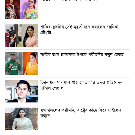
শাকিব-বুবলীর সেই মুহূর্ত মনে করালেন চয়নিকা
চৌধুরী
সাকিব আল হাসানকে টপকে পরীমনির নতুন রেকর্ড
চিত্রনায়ক সালমান শাহ হ*ত্যা*র তদন্ত প্রতিবেদন
দাখিল পেছাল
মুখ খুললেন পরীমনি, রাষ্ট্রের কাছে ফিরে চাইলেন
সম্মান