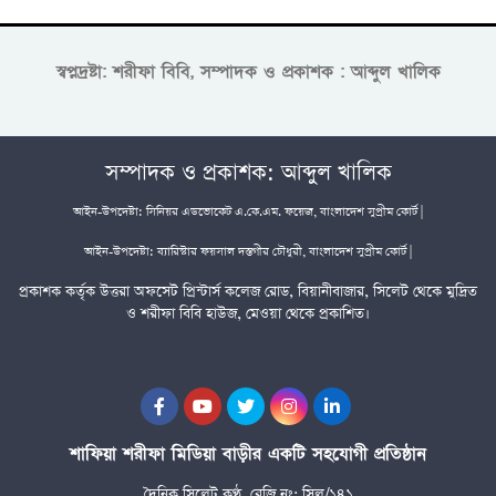
স্বপ্নদ্রষ্টা: শরীফা বিবি, সম্পাদক ও প্রকাশক : আব্দুল খালিক
সম্পাদক ও প্রকাশক: আব্দুল খালিক
আইন-উপদেষ্টা: সিনিয়র এডভোকেট এ.কে.এম. ফয়েজ, বাংলাদেশ সুপ্রীম কোর্ট |
আইন-উপদেষ্টা: ব্যারিস্টার ফয়সাল দস্তগীর চৌধুরী, বাংলাদেশ সুপ্রীম কোর্ট |
প্রকাশক কর্তৃক উত্তরা অফসেট প্রিন্টার্স কলেজ রোড, বিয়ানীবাজার, সিলেট থেকে মুদ্রিত
ও শরীফা বিবি হাউজ, মেওয়া থেকে প্রকাশিত।
শাফিয়া শরীফা মিডিয়া বাড়ীর একটি সহযোগী প্রতিষ্ঠান
দৈনিক সিলেট কণ্ঠ, রেজি নং: সিল/১৪১