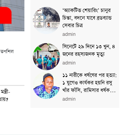
‘অ্যাকটিভ শেয়ারিং’ চালুর
চিন্তা, বদলে যাবে ব্রডব্যান্ড
সেবার চিত্র
admin
সিলেটে ২৯ দিনে ১৩ খুন, ৪
িত তপশিল
জনের রহস্যজনক মৃত্যু
admin
১১ নারীকে ধর্ষণের পর হত্যা:
১ যুগেও কার্যকর হয়নি রসু
খাঁর ফাঁসি, রামিসার ধর্ষক-
্ত্রী-
খুনির কি হবে?
থায়?
admin