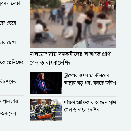
যুবদল নেতা
ছে’ ভেবে
চার চেয়ে
মালয়েশিয়ায় সহকর্মীদের আঘাতে প্রাণ
তে প্রেমিকের
গেল ৩ বাংলাদেশির
ট্রাম্পের ওপর মার্কিনিদের
িদর্শকের
আস্থায় বড় ধস, বলছে জরিপ
ন পুলিশের
দক্ষিণ আফ্রিকায় আগুনে প্রাণ
গেল ৬ বাংলাদেশির
 নজরুলের