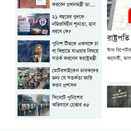
করবেন প্রধানমন্ত্রী তারেক
রহমান
২১ বছরের দুদকে
নজিরবিহীন শূন্যতা, হাল
ধরবে কে?
রাষ্ট্রপ
পুলিশ টিমকে একসঙ্গে চা
স্টাফ রিপোর্
বা বিশ্রামে যাওয়ার বিষয়ে
সতর্ক করলেন স্বরাষ্ট্রমন্ত্রী
অনুযায়ী, আ
মোটরসাইকেল চালকদের
জন্য যে সতর্কতা জারি
করল প্রশাসন
সিলেটে পুলিশের
অভিযানে গ্রেপ্তার ৩৫