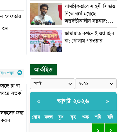
পাটওয়ারী
সামগ্রিকভাবে সাহসী সিদ্ধান্ত
নিতে ব্যর্থ হয়েছে
েল গ্রেফতার
অন্তর্বর্তীকালীন সরকার:
আসিফ মাহমুদ
৭ জন
জামায়াত কখনোই গুপ্ত ছিল
না: গোলাম পরওয়ার
আর্কাইভ
রও পড়ুন
ঙ্গে চা বা
বিষয়ে সতর্ক
আগষ্ট ২০২৬
ী
«
»
লকদের জন্য
সোম
মঙ্গল
বুধ
বৃহ
শুক্র
শনি
রবি
ি করল
১
২