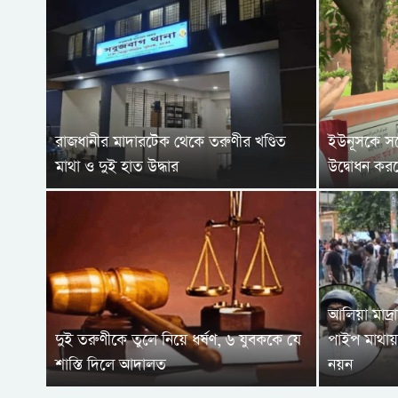
রাজধানীর মাদারটেক থেকে তরুণীর খণ্ডিত
ইউনূসকে সঙ্
মাথা ও দুই হাত উদ্ধার
উদ্বোধন করলেন
আলিয়া মাদ্র
দুই তরুণীকে তুলে নিয়ে ধর্ষণ, ৬ যুবককে যে
পাইপ মাথায়
শাস্তি দিলে আদালত
নয়ন