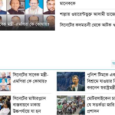
মালেককে
শাল্লায় ওয়ারেন্টভুক্ত আসামী তাজ
েক মন্ত্রী-এমপিরা কে কোথায়?
সিলেটের কদমতলী থেকে আটক 
আ
সিলেটের সাবেক মন্ত্রী-
পুলিশ টিমকে একস
এমপিরা কে কোথায়?
বিশ্রামে যাওয়ার 
করলেন স্বরাষ্ট্রমন্ত্র
সিলেটের মাস্টারপ্ল্যান
মোটরসাইকেল চা
বাস্তবায়নে ঢাকায়
যে সতর্কতা জার
উচ্চপর্যায়ে যা হল
প্রশাসন