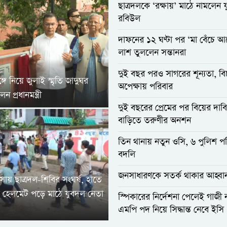
ছাত্রদলকে ‘রক্ষায়’ মাঠে নামলেন 
রবিউল
দাফনের ১২ ঘণ্টা পর ‘মা বেঁচে আ
লাশ তুললেন সন্তানরা
দুই বছর পরও সাগরের শূন্যতা, বি
গে নিয়ে জুলাই স্মৃতি জাদুঘর
অপেক্ষায় পরিবার
 প্রধানমন্ত্রী
দুই বছরের প্রেমের পর বিয়ের দাবি
বাড়িতে তরুণীর অনশন
তিন থানায় নতুন ওসি, ৬ পুলিশ পর
বদলি
জনসাধারণকে সতর্ক থাকার আহ্বা
াসায় ছাত্রদল-শিবির সংঘর্ষ, হাতে
 হেলমেট পড়ে মাঠে যুবদল নেতা
স্পিকারের নির্দেশনা পেলেই গাজী
এমপি পদ নিয়ে সিদ্ধান্ত নেবে ইসি