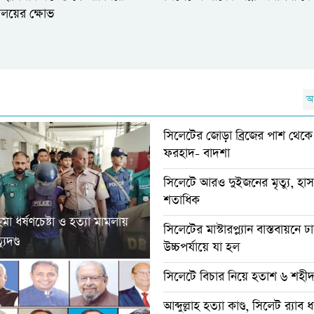
্রণালয়ের ক্ষোভ
আ
সিলেটের জোড়া ব্রিজের পাশ থে
ফরহাদ- বাদশা
সিলেটে আরও দুইজনের মৃত্যু, হা
শতাধিক
া ধর্ষণচেষ্টা ও হত্যা মামলায়
সিলেটের মাস্টারপ্ল্যান বাস্তবায়নে 
ুদণ্ড
উচ্চপর্যায়ে যা হল
সিলেটে বিচার নিয়ে হতাশ ৬ শহী
আব্দুল্লাহ হত্যা কাণ্ড, সিলেট র‌্যাব