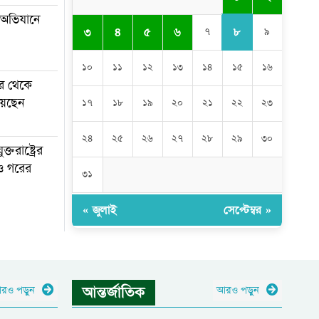
 অভিযানে
৮
৩
৪
৫
৬
৭
৯
১০
১১
১২
১৩
১৪
১৫
১৬
ার থেকে
য়েছেন
১৭
১৮
১৯
২০
২১
২২
২৩
২৪
২৫
২৬
২৭
২৮
২৯
৩০
ুক্তরাষ্ট্রের
িও গরের
৩১
« জুলাই
সেপ্টেম্বর »
আন্তর্জাতিক
রও পড়ুন
আরও পড়ুন