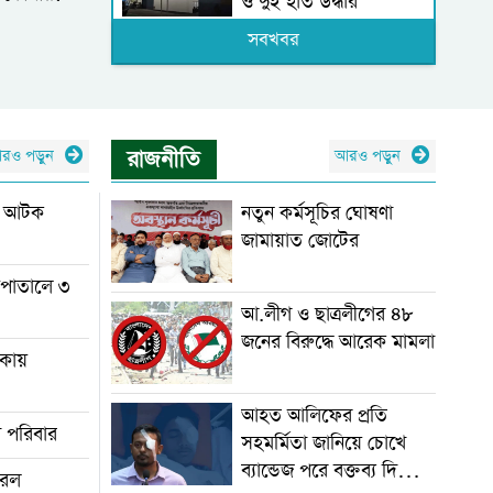
ও দুই হাত উদ্ধার
সবখবর
দিল্লিতে শেখ হাসিনার
বক্তব্য দেওয়া নিয়ে
পররাষ্ট্র মন্ত্রণালয়ের ক্ষোভ
রাজনীতি
রও পড়ুন
আরও পড়ুন
কে আটক
নতুন কর্মসূচির ঘোষণা
জামায়াত জোটের
সপাতালে ৩
আ.লীগ ও ছাত্রলীগের ৪৮
জনের বিরুদ্ধে আরেক মামলা
ঢাকায়
আহত আলিফের প্রতি
দ পরিবার
সহমর্মিতা জানিয়ে চোখে
ব্যান্ডেজ পরে বক্তব্য দিলেন
 ধরল