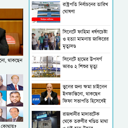
রাষ্ট্রপতি নির্বাচনের তারিখ
ঘোষণা
সিলেটে ফাহিমা ধর্ষণচেষ্টা
ও হত্যা মামলায় জাকিরের
মৃত্যুদণ্ড
সিলেটে হামের উপসর্গ
তিনো, থাকছেন
আরও ২ শিশুর মৃত্যু
ভুলের জন্য ক্ষমা চাইলেন
ইনফান্তিনো, থাকছেন
ফিফা সভাপতি হিসেবেই
রাজধানীর মাদারটেক
থেকে তরুণীর খণ্ডিত মাথা
ে কোথায়?