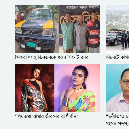
পিকআপসহ তিনজনকে ধরল সিলেট র‌্যাব
সিলেটে কাগজ
‘প্রিয়তমা আমার জীবনের আশীর্বাদ’
“দুর্নীতিতে
সংসদ সদস্য