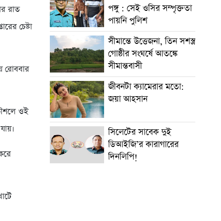
পঙ্গু : সেই ওসির সম্পৃক্ততা
ার রাত
পায়নি পুলিশ
রের চেষ্টা
সীমান্তে উত্তেজনা, তিন সশস্ত্র
গোষ্ঠীর সংঘর্ষে আতঙ্কে
সীমান্তবাসী
়ে রোববার
জীবনটা ক্যামেরার মতো:
জয়া আহসান
 কৌশলে ওই
যায়।
সিলেটের সাবেক দুই
ডিআইজি’র কারাগারের
 করে
দিনলিপি!
খাটে