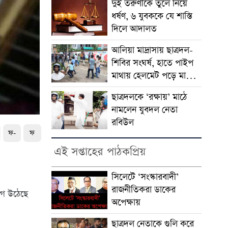
দুই তরুণীকে তুলে নিয়ে
ধর্ষণ, ৬ যুবককে যে শাস্তি
দিলে আদালত
আলিয়া মাদ্রাসায় ছাত্রদল-
শিবির সংঘর্ষ, হাতে পাইপ
মাথায় হেলমেট পড়ে মাঠে
যুবদল নেতা নয়ন
ছাত্রদলকে ‘রক্ষায়’ মাঠে
নামলেন যুবদল নেতা
রবিউল
ফ-
ফ
এই সপ্তাহের পাঠকপ্রিয়
সিলেটে ‘সংস্কারবাদী’
রাজনীতিকরা ডাকের
যোগ উঠেছে
অপেক্ষায়
ছাত্রদল নেতাকে গুলি করে