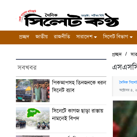
প্রচ্ছদ
জাতীয়
রাজনীতি
সারাদেশ
সিলেট বিভাগ
/
প্রচ্ছদ
সা
এসএসসি প
সবখবর
পিকআপসহ তিনজনকে ধরল
দৈনিক সিলেট
সিলেট র‌্যাব
অক্টোবর ৪, 
সিলেটে কাগজ ছাড়া রাস্তায়
নামলেই বিপদ