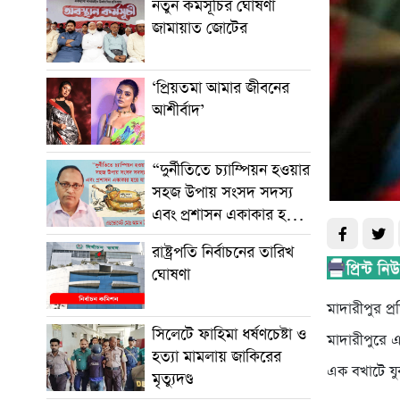
নতুন কর্মসূচির ঘোষণা
জামায়াত জোটের
‘প্রিয়তমা আমার জীবনের
আশীর্বাদ’
“দুর্নীতিতে চ্যাম্পিয়ন হওয়ার
সহজ উপায় সংসদ সদস্য
এবং প্রশাসন একাকার হয়ে
যাওয়া”
রাষ্ট্রপতি নির্বাচনের তারিখ
ঘোষণা
মাদারীপুর প্র
সিলেটে ফাহিমা ধর্ষণচেষ্টা ও
মাদারীপুরে এ
হত্যা মামলায় জাকিরের
এক বখাটে যুব
মৃত্যুদণ্ড