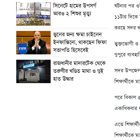
সিলেটে হামের উপসর্গ
ঘটনার পর ওই
আরও ২ শিশুর মৃত্যু
১১টার দিকে ম
করছে সদর থা
ভুলের জন্য ক্ষমা চাইলেন
ইনফান্তিনো, থাকছেন ফিফা
ভুক্তভোগী ও
সভাপতি হিসেবেই
দুপুরে ব্যবহা
রাজধানীর মাদারটেক থেকে
সদর উপজেলার
তরুণীর খণ্ডিত মাথা ও দুই
হাত উদ্ধার
শিক্ষার্থীক
পরে বিকাল ৫
একাধিকবার ধ
এতে শিক্ষার্থ
শিক্ষার্থীকে