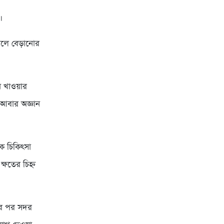
।
 গেলে বেড়ানোর
 খাওয়ার
র আবার অজ্ঞান
কে চিকিৎসা
ক্ষতের চিহ্ন
নার পর সদর