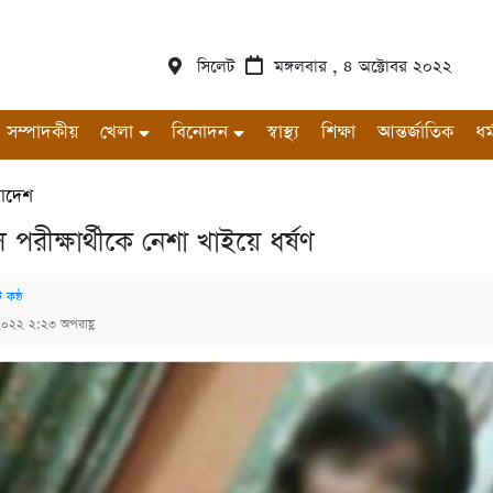
সিলেট
মঙ্গলবার , ৪ অক্টোবর ২০২২
সম্পাদকীয়
খেলা
বিনোদন
স্বাস্থ্য
শিক্ষা
আন্তর্জাতিক
ধর্
রাদেশ
রীক্ষার্থীকে নেশা খাইয়ে ধর্ষণ
 কন্ঠ
২০২২ ২:২৩ অপরাহ্ণ